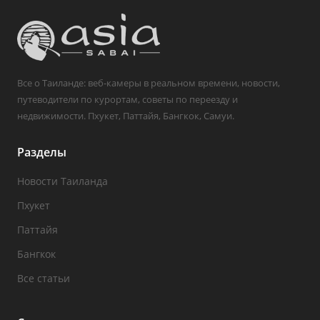
Все о Таиланде: веб-камеры в реальном времени, новости,
путеводители по курортам, советы по переезду и
недвижимости. Пхукет, Паттайя, Бангкок, Самуи.
Разделы
Новости Таиланда
Пхукет
Паттайя
Бангкок
Все статьи