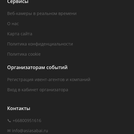
Сервисы
Веб-камеры в реальном времени
О нас
Карта сайта
Политика конфиденциальности
Политика cookie
Организаторам событий
Регистрация ивент-агентов и компаний
Вход в кабинет организатора
Контакты
📞 +66800951616
✉
info@asiasabai.ru