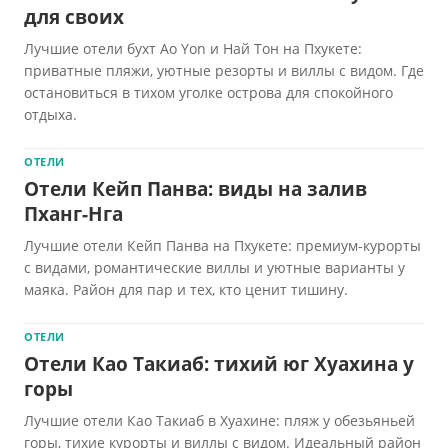
для своих
Лучшие отели бухт Ao Yon и Най Тон на Пхукете:
приватные пляжи, уютные резорты и виллы с видом. Где
остановиться в тихом уголке острова для спокойного
отдыха.
ОТЕЛИ
Отели Кейп Панва: виды на залив
Пханг-Нга
Лучшие отели Кейп Панва на Пхукете: премиум-курорты
с видами, романтические виллы и уютные варианты у
маяка. Район для пар и тех, кто ценит тишину.
ОТЕЛИ
Отели Као Такиаб: тихий юг Хуахина у
горы
Лучшие отели Као Такиаб в Хуахине: пляж у обезьяньей
горы, тихие курорты и виллы с видом. Идеальный район