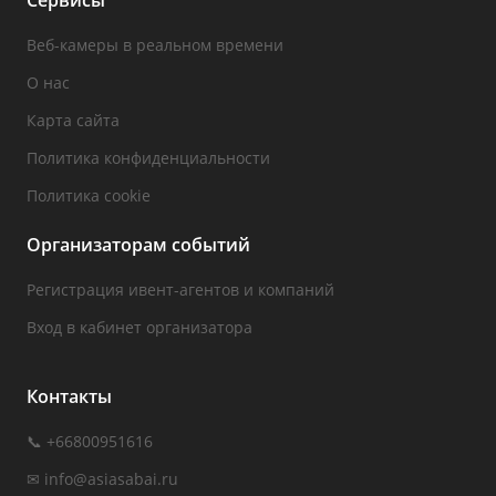
Сервисы
Веб-камеры в реальном времени
О нас
Карта сайта
Политика конфиденциальности
Политика cookie
Организаторам событий
Регистрация ивент-агентов и компаний
Вход в кабинет организатора
Контакты
📞 +66800951616
✉
info@asiasabai.ru