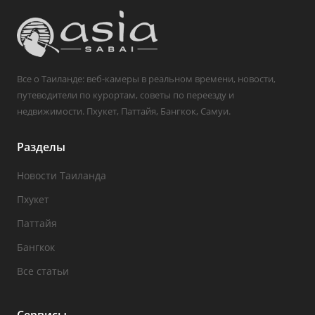
Все о Таиланде: веб-камеры в реальном времени, новости,
путеводители по курортам, советы по переезду и
недвижимости. Пхукет, Паттайя, Бангкок, Самуи.
Разделы
Новости Таиланда
Пхукет
Паттайя
Бангкок
Все статьи