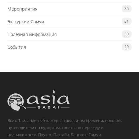
Мероприятия
35
Экскурсии Самуи
31
Полезная информация
30
События
29
Все о Таиланде: веб-камеры в реальном времени, новости,
путеводители по курортам, советы по переезду и
недвижимости. Пхукет, Паттайя, Бангкок, Самуи.