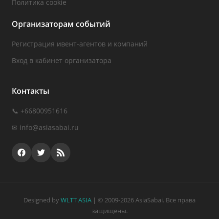
Политика cookie
Организаторам событий
Регистрация ивент-агентов и компаний
Вход в кабинет организатора
Контакты
📞 +66800951616
✉
info@asiasabai.ru
Designed by
WLTT ASIA
| © 2009-2026 AsiaSabai. Все права
защищены.