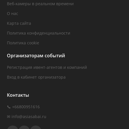
Веб-камеры в реальном времени
О нас
Карта сайта
Политика конфиденциальности
Политика cookie
Организаторам событий
Регистрация ивент-агентов и компаний
Вход в кабинет организатора
Контакты
📞 +66800951616
✉
info@asiasabai.ru