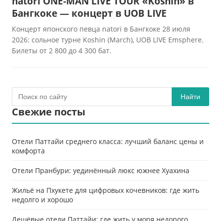
natori ONE-MAN LIVE TOUR «Koshin» в
Бангкоке — концерт в UOB LIVE
Концерт японского певца natori в Бангкоке 28 июля
2026: сольное турне Koshin (March), UOB LIVE Emsphere.
Билеты от 2 800 до 4 300 бат.
Найти
Свежие посты
Отели Паттайи среднего класса: лучший баланс цены и
комфорта
Отели Пранбури: уединённый люкс южнее Хуахина
Жильё на Пхукете для цифровых кочевников: где жить
недолго и хорошо
Дешёвые отели Паттайи: где жить у моря недорого