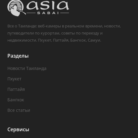
Все о Таиланде: веб-камеры в реальном времени, новости,
путеводители по курортам, советы по переезду и
недвижимости. Пхукет, Паттайя, Бангкок, Самуи.
Разделы
Новости Таиланда
Пхукет
Паттайя
Бангкок
Все статьи
Сервисы