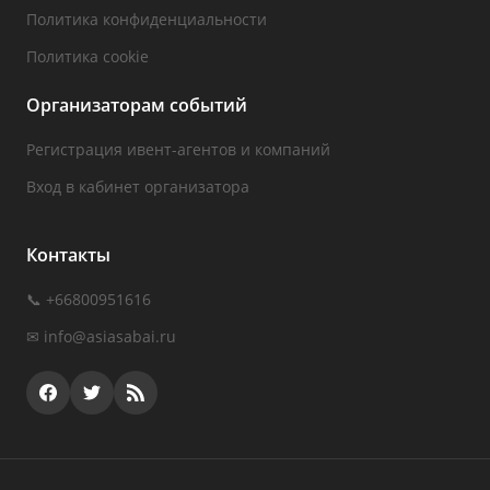
Политика конфиденциальности
Политика cookie
Организаторам событий
Регистрация ивент-агентов и компаний
Вход в кабинет организатора
Контакты
📞 +66800951616
✉
info@asiasabai.ru