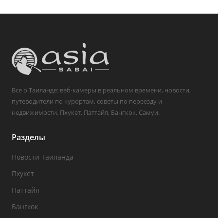
Все о Таиланде: веб-камеры в реальном времени, новости,
путеводители по курортам, советы по переезду и
недвижимости. Пхукет, Паттайя, Бангкок, Самуи.
Разделы
Новости Таиланда
Пхукет
Паттайя
Бангкок