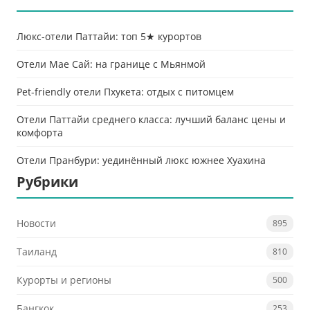
Люкс-отели Паттайи: топ 5★ курортов
Отели Мае Сай: на границе с Мьянмой
Pet-friendly отели Пхукета: отдых с питомцем
Отели Паттайи среднего класса: лучший баланс цены и
комфорта
Отели Пранбури: уединённый люкс южнее Хуахина
Рубрики
Новости
895
Таиланд
810
Курорты и регионы
500
Бангкок
253