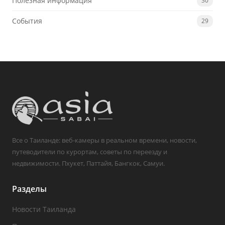
Полезная информация
30
События
29
Все о Таиланде: веб-камеры в реальном времени, новости,
путеводители по курортам, советы по переезду и
недвижимости. Пхукет, Паттайя, Бангкок, Самуи.
Разделы
Новости Таиланда