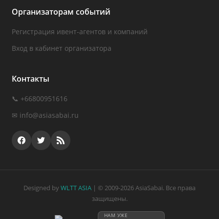
Организаторам событий
Регистрация ивент-агентов и компаний
Вход в кабинет организатора
Контакты
📞 +66800951616
✉
info@asiasabai.ru
Designed by
WLTT ASIA
| © 2009-2026 AsiaSabai. Все права
защищены.
НАМ УЖЕ