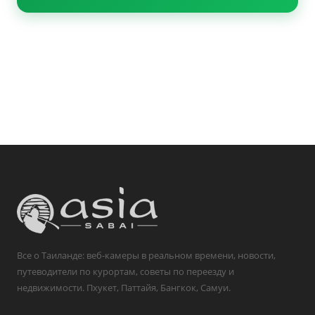
WLTT Co.,Ltd
FragolaThai
DiverSaint PADI Phuket
Все о Таиланде: веб-камеры в реальном времени, новости,
путеводители по курортам, советы по переезду и
недвижимости. Пхукет, Паттайя, Бангкок, Самуи.