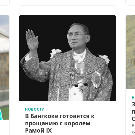
Н
З
НОВОСТИ
п
В Бангкоке готовятся к
прощанию с королем
В
Рамой IX
к