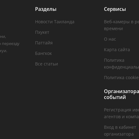
Разделы
Сервисы
Новости Таиланда
Веб-камеры в р
времени
Пхукет
ни,
О нас
Паттайя
о переезду
Карта сайта
муи.
Бангкок
Политика
Все статьи
конфиденциаль
Политика cookie
Организатор
событий
Регистрация ив
агентов и комп
Вход в кабинет
организатора