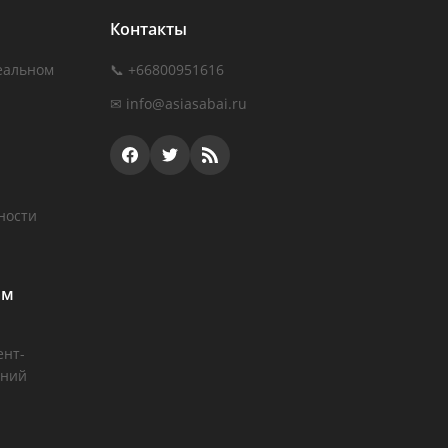
Контакты
еальном
📞 +66800951616
✉
info@asiasabai.ru
ности
ам
ент-
аний