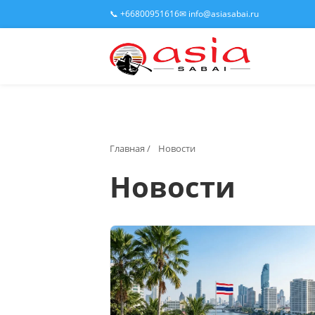
📞 +66800951616
✉ info@asiasabai.ru
Главная
/
Новости
Новости