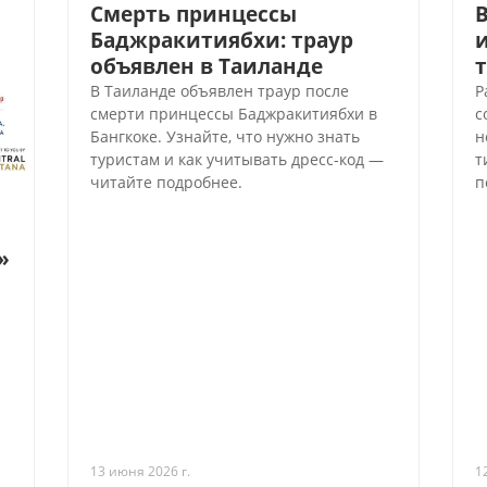
Смерть принцессы
В
Баджракитиябхи: траур
объявлен в Таиланде
В Таиланде объявлен траур после
Р
смерти принцессы Баджракитиябхи в
с
Бангкоке. Узнайте, что нужно знать
н
туристам и как учитывать дресс-код —
т
читайте подробнее.
п
»
13 июня 2026 г.
1