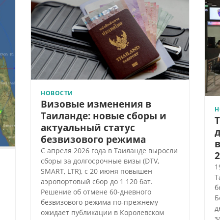
НОВОСТИ
Визовые изменения в
Н
Таиланде: новые сборы и
Т
актуальный статус
безвизового режима
в
С апреля 2026 года в Таиланде выросли
2
сборы за долгосрочные визы (DTV,
1
SMART, LTR), с 20 июня повышен
Т
аэропортовый сбор до 1 120 бат.
б
Решение об отмене 60-дневного
Б
безвизового режима по-прежнему
д
ожидает публикации в Королевском
з