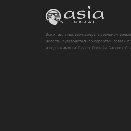
Все о Таиланде: веб-камеры в реальном време
новости, путеводители по курортам, советы п
и недвижимости. Пхукет, Паттайя, Бангкок, Са