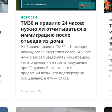
НОВОСТИ
М
TM30 и правило 24 часов:
T
нужно ли отчитываться в
т
иммиграцию после
в
отъезда из дома
Разбираем правило TM30 в Таиланде:
О
почему после отсутствия более 24 часов
н
нужно заново уведомлять иммиграцию,
т
кто это делает, чем грозит нарушение
I
при 90-дневной отчётности и
б
продлении визы. Что подтверждено
в
т
официально, а что — слухи.
и
13 июля 2026 г.
2