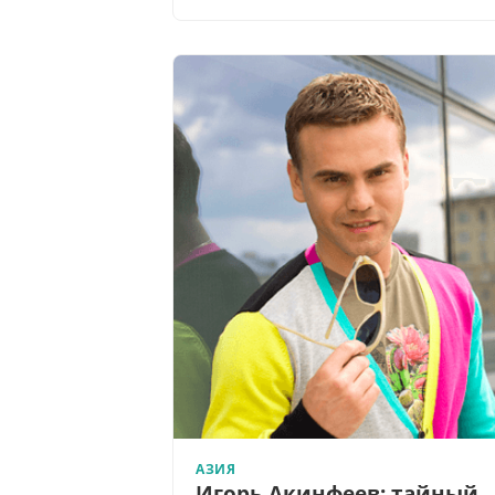
АЗИЯ
Игорь Акинфеев: тайный