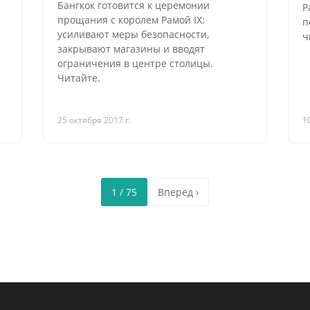
Бангкок готовится к церемонии
Р
прощания с королем Рамой IX:
п
усиливают меры безопасности,
ч
закрывают магазины и вводят
ограничения в центре столицы.
Читайте.
25 октября 2017 г.
1
1 / 75
Вперёд ›