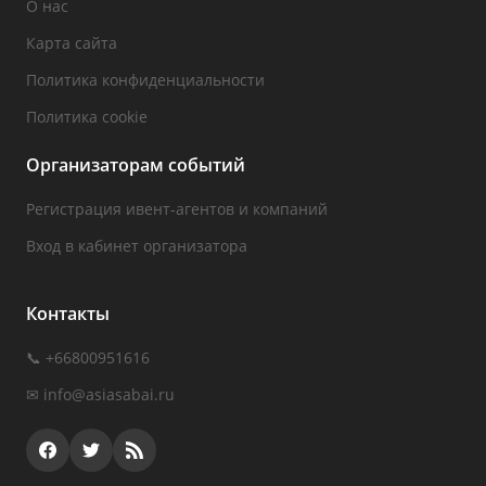
О нас
Карта сайта
Политика конфиденциальности
Политика cookie
Организаторам событий
Регистрация ивент-агентов и компаний
Вход в кабинет организатора
Контакты
📞 +66800951616
✉
info@asiasabai.ru