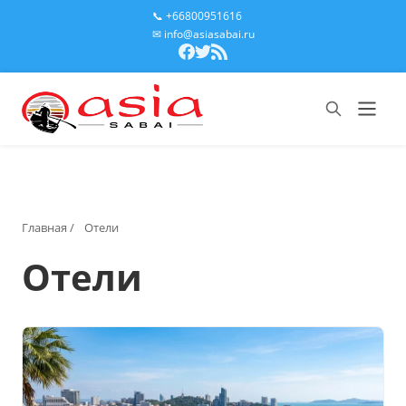
📞 +66800951616
✉ info@asiasabai.ru
Главная
/
Отели
Отели