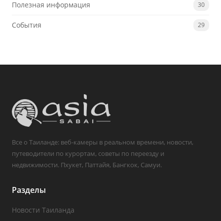
Полезная информация
30
События
29
Все о Таиланде: веб-камеры в реальном времени, новости,
путеводители по курортам, советы по переезду и
недвижимости. Пхукет, Паттайя, Бангкок, Самуи.
Разделы
Новости Таиланда