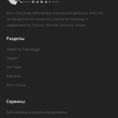
Все о Таиланде: веб-камеры в реальном времени, новости,
путеводители по курортам, советы по переезду и
недвижимости. Пхукет, Паттайя, Бангкок, Самуи.
Разделы
Новости Таиланда
Пхукет
Паттайя
Бангкок
Все статьи
Сервисы
Веб-камеры в реальном времени