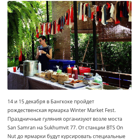
14 и 15 декабря в Бангкоке пройдет
рождественская ярмарка Winter Market Fest.
Праздничные гуляния организуют возле моста
San Samran на Sukhumvit 77. От станции BTS On
Nut до ярмарки будут курсировать специальные