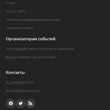
О нас
Карта сайта
Политика конфиденциальности
Политика cookie
Организаторам событий
Регистрация ивент-агентов и компаний
Вход в кабинет организатора
Контакты
📞 +66800951616
✉
info@asiasabai.ru