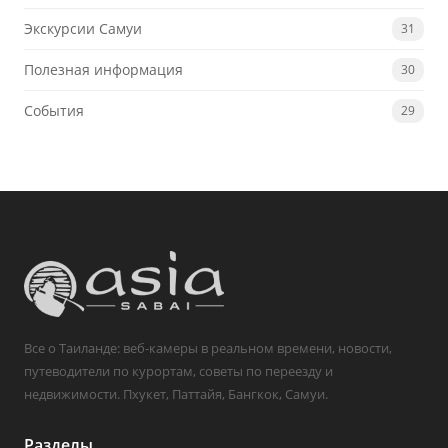
Экскурсии Самуи
31
Полезная информация
30
События
29
Все о Таиланде: веб-камеры в реальном времени, новости,
путеводители по курортам, советы по переезду и
недвижимости. Пхукет, Паттайя, Бангкок, Самуи.
Разделы