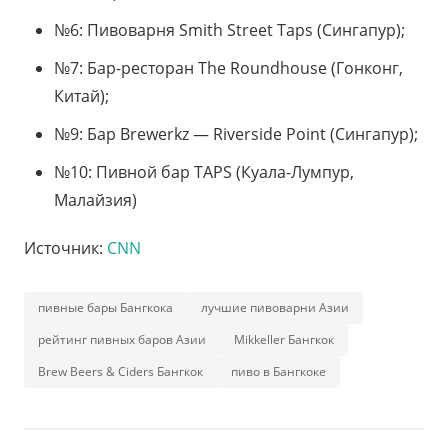
№6: Пивоварня Smith Street Taps (Сингапур);
№7: Бар-ресторан The Roundhouse (Гонконг,
Китай);
№9: Бар Brewerkz — Riverside Point (Сингапур);
№10: Пивной бар TAPS (Куала-Лумпур,
Малайзия)
Источник:
CNN
пивные бары Бангкока
лучшие пивоварни Азии
рейтинг пивных баров Азии
Mikkeller Бангкок
Brew Beers & Ciders Бангкок
пиво в Бангкоке