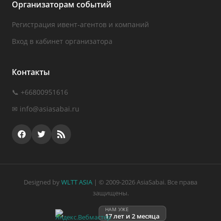
Организаторам событий
Регистрация ивент-агентов и компаний
Вход в кабинет организатора
Контакты
📞 +66800951616
✉
info@asiasabai.ru
Designed by
WLTT ASIA
| © 2009-2026 AsiaSabai. Все права
защищены.
НАМ УЖЕ
17 лет и 2 месяца