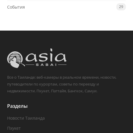
События
29
Все о Таиланде: веб-камеры в реальном времени, новости,
путеводители по курортам, советы по переезду и
недвижимости. Пхукет, Паттайя, Бангкок, Самуи.
Разделы
Новости Таиланда
Пхукет