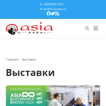
📞 +66800951616
✉ info@asiasabai.ru
Главная
/
Выставки
Выставки