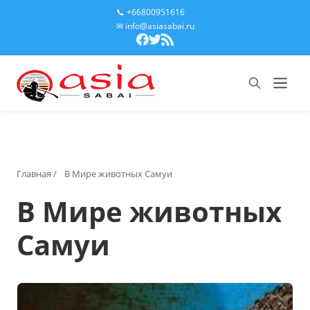
📞 +66800951616
✉ info@asiasabai.ru
Главная
/
В Мире животных Самуи
В Мире животных
Самуи