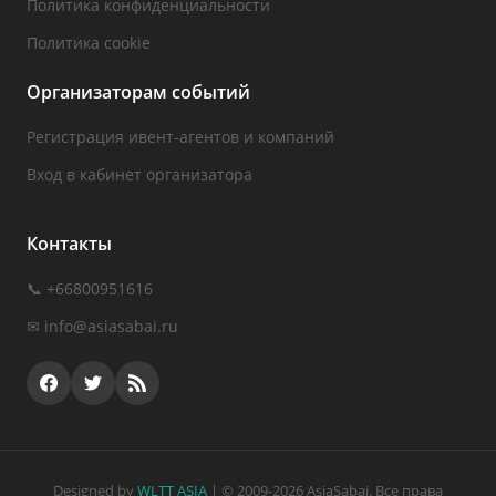
Политика конфиденциальности
Политика cookie
Организаторам событий
Регистрация ивент-агентов и компаний
Вход в кабинет организатора
Контакты
📞 +66800951616
✉
info@asiasabai.ru
Designed by
WLTT ASIA
| © 2009-2026 AsiaSabai. Все права