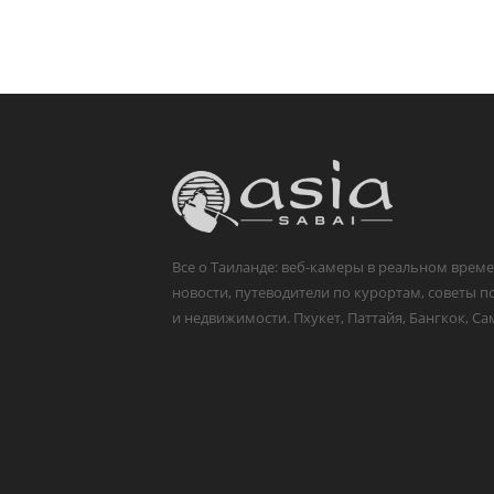
Все о Таиланде: веб-камеры в реальном време
новости, путеводители по курортам, советы п
и недвижимости. Пхукет, Паттайя, Бангкок, Са