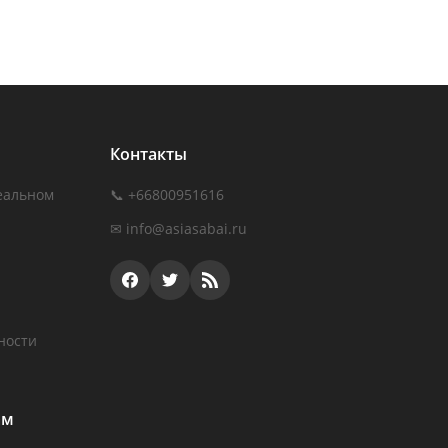
Контакты
еальном
📞 +66800951616
✉
info@asiasabai.ru
ности
ам