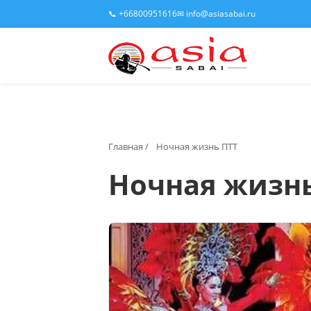
📞 +66800951616
✉ info@asiasabai.ru
Главная
/
Ночная жизнь ПТТ
Ночная жизнь