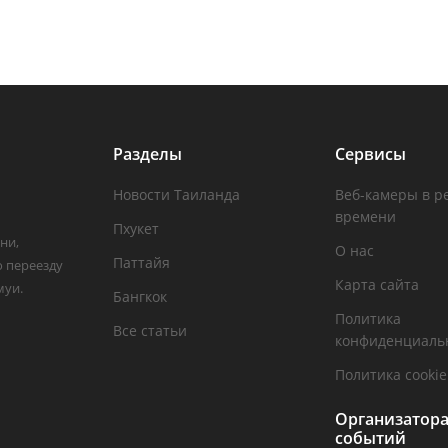
Разделы
Сервисы
Новости Таиланда
Веб-камеры в р
времени
Пхукет
ни,
О нас
Паттайя
о переезду
Карта сайта
муи.
Бангкок
Политика
Все статьи
конфиденциаль
Политика cookie
Организатор
событий