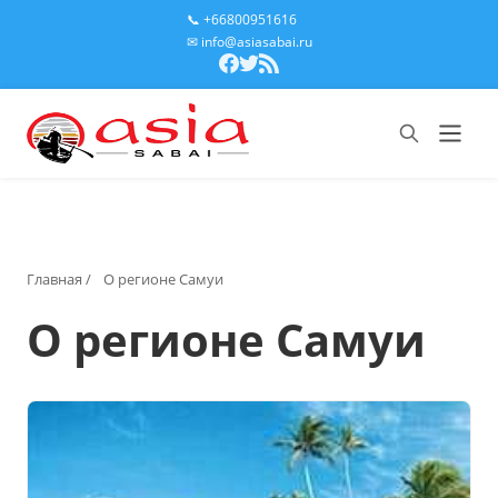
📞 +66800951616
✉ info@asiasabai.ru
Главная
/
О регионе Самуи
О регионе Самуи