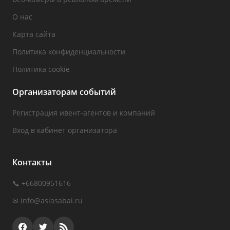
О нас
Карта сайта
Политика конфиденциальности
Политика cookie
Организаторам событий
Регистрация ивент-агентов и компаний
Вход в кабинет организатора
Контакты
📞 +66800951616
✉
info@asiasabai.ru