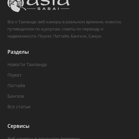
Все о Таиланде: веб-камеры в реальном времени, новости,
путеводители по курортам, советы по переезду и
недвижимости. Пхукет, Паттайя, Бангкок, Самуи.
Разделы
Новости Таиланда
Пхукет
Паттайя
Бангкок
Все статьи
Сервисы
Веб-камеры в реальном времени