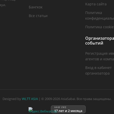
Карта сайта
муи.
Бангкок
Политика
Все статьи
конфиденциаль
Политика cookie
Организатор
событий
Регистрация ив
агентов и комп
Вход в кабинет
организатора
Designed by
WLTT ASIA
| © 2009-2026 AsiaSabai. Все права защищены.
НАМ УЖЕ
17 лет и 2 месяца