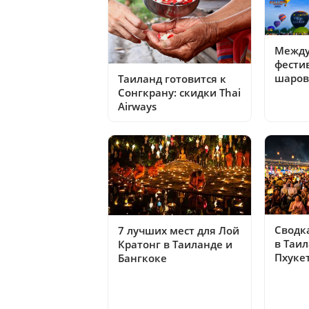
Между
фести
шаров
Таиланд готовится к
Сонгкрану: скидки Thai
Airways
Сводк
7 лучших мест для Лой
в Таил
Кратонг в Таиланде и
Пхуке
Бангкоке