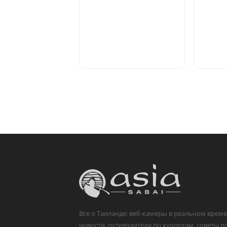
Все о Таиланде: веб-камеры в реальном време
новости, путеводители по курортам, советы п