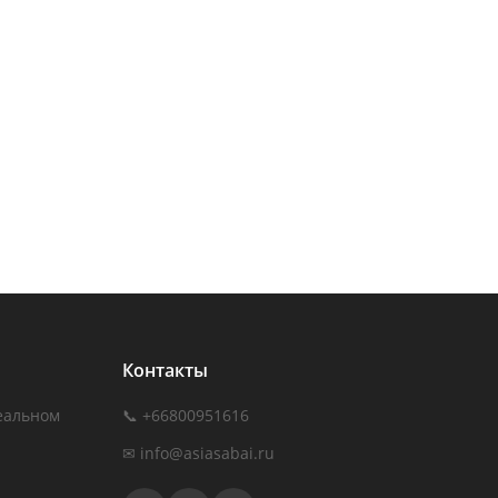
Контакты
еальном
📞 +66800951616
✉
info@asiasabai.ru