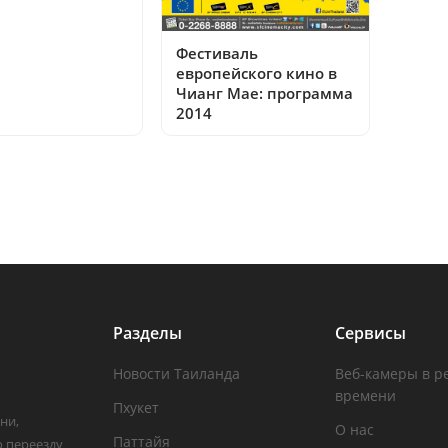
Фестиваль
европейского кино в
Чианг Мае: программа
2014
Разделы
Сервисы
Новости Таиланда
Веб-камеры в р
времени
Пхукет
ни,
О нас
Паттайя
о переезду