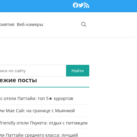
риятия
Веб-камеры
Найти
ежие посты
с-отели Паттайи: топ 5★ курортов
ли Мае Сай: на границе с Мьянмой
-friendly отели Пхукета: отдых с питомцем
ли Паттайи среднего класса: лучший