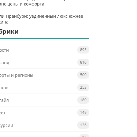
анс цены и комфорта
ли Пранбури: уединённый люкс южнее
хина
брики
ости
895
ланд
810
орты и регионы
500
гкок
253
тайя
180
кет
149
курсии
136