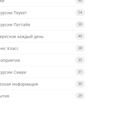
ли
90
курсии Пхукет
54
курсии Паттайя
50
ересное каждый день
40
нес Класс
38
оприятия
35
курсии Самуи
31
езная информация
30
ытия
29