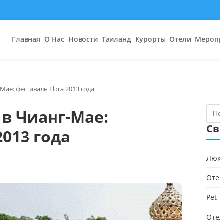
Главная
О Нас
Новости
Таиланд
Курорты
Отели
Мероп
Мае: фестиваль Flora 2013 года
 в Чианг-Мае:
Св
2013 года
Люк
Оте
Pet
Оте