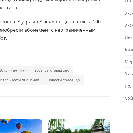
Оте
лентина.
Экс
евно с 8 утра до 8 вечера. Цена билета 100
Экс
 приобрести абонемент с неограниченным
Инт
ат.
Биз
Мер
l 2013 чианг май
royal park rajapruek
Экс
чательности чиангмая
новости таиланда
Пол
Соб