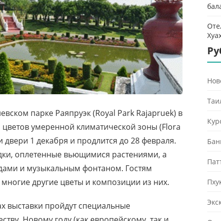
бал
Оте
Хуа
Ру
Нов
Таи
вском парке Раяпруэк (Royal Park Rajapruek) в
Кур
 цветов умеренной климатической зоны (Flora
ои двери 1 декабря и продлится до 28 февраля.
Бан
дки, оплетенные вьющимися растениями, а
Пат
дами и музыкальным фонтаном. Гостям
 многие другие цветы и композиции из них.
Пху
Экс
ах выставки пройдут специальные
тву, Новому году (как европейскому, так и