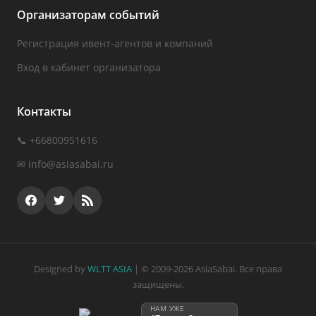
Организаторам событий
Регистрация ивент-агентов и компаний
Вход в кабинет организатора
Контакты
📞 +66800951616
✉
info@asiasabai.ru
Designed by
WLTT ASIA
| © 2009-2026 AsiaSabai. Все права
защищены.
НАМ УЖЕ