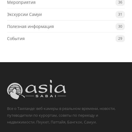
Мероприятия
36
Экскурсии Самуи
31
Полезная информация
30
События
29
Все о Таиланде: веб-камеры в реальном времени, новости,
путеводители по курортам, советы по переезду и
недвижимости. Пхукет, Паттайя, Бангкок, Самуи.