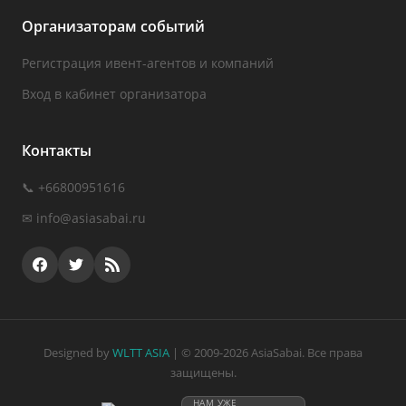
Организаторам событий
Регистрация ивент-агентов и компаний
Вход в кабинет организатора
Контакты
📞 +66800951616
✉
info@asiasabai.ru
Designed by
WLTT ASIA
| © 2009-2026 AsiaSabai. Все права
защищены.
НАМ УЖЕ