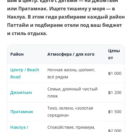
вам в центр. Едете с детьми — на Джомтьен
или Пратамнак. Ищете тишину у моря — в
Наклуа. В этом гиде разбираем каждый район
Паттайи и подбираем отели под ваш бюджет
и стиль отдыха.
Цены
Район
Атмосфера / для кого
от
Центр / Beach
Ночная жизнь, шопинг,
฿1 000
Road
всё рядом
Семьи, длинный чистый
Джомтьен
฿1 200
пляж
Тихо, зелено, «золотая
Пратамнак
฿1 500
середина»
Наклуа /
Спокойствие, премиум,
฿2 000