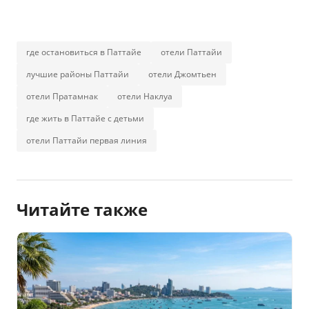
где остановиться в Паттайе
отели Паттайи
лучшие районы Паттайи
отели Джомтьен
отели Пратамнак
отели Наклуа
где жить в Паттайе с детьми
отели Паттайи первая линия
Читайте также