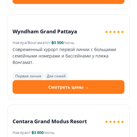
Wyndham Grand Pattaya
★★★★★
Наклуа/Вонгамат
от
฿3 500
/ночь
Современный курорт первой линии с большими
семейными номерами и бассейнами у пляжа
Вонгамат.
Первая линия
Для семей
Смотреть цены →
Centara Grand Modus Resort
★★★★★
Наклуа
от
฿3 800
/ночь