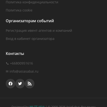
Политика конфиденциальности
Политика cookie
Организаторам событий
Регистрация ивент-агентов и компаний
Вход в кабинет организатора
Контакты
📞 +66800951616
✉
info@asiasabai.ru
Designed by
WLTT ASIA
| © 2009-2026 AsiaSabai. Все права