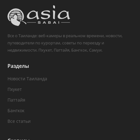
Все о Таиланде: веб-камеры в реальном времени, новости,
путеводители по курортам, советы по переезду и
недвижимости. Пхукет, Паттайя, Бангкок, Самуи.
Разделы
Новости Таиланда
Пхукет
Паттайя
Бангкок
Все статьи