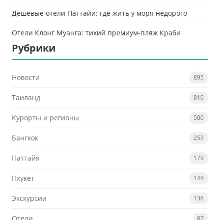
Дешёвые отели Паттайи: где жить у моря недорого
Отели Клонг Муанга: тихий премиум-пляж Краби
Рубрики
Новости
895
Таиланд
810
Курорты и регионы
500
Бангкок
253
Паттайя
179
Пхукет
148
Экскурсии
136
Отели
87