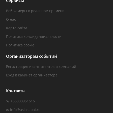
Сервисы
Веб-камеры в реальном времени
О нас
Карта сайта
Политика конфиденциальности
Политика cookie
Организаторам событий
Регистрация ивент-агентов и компаний
Вход в кабинет организатора
Контакты
📞 +66800951616
✉
info@asiasabai.ru