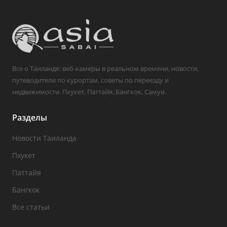
Все о Таиланде: веб-камеры в реальном времени, новости,
путеводители по курортам, советы по переезду и
недвижимости. Пхукет, Паттайя, Бангкок, Самуи.
Разделы
Новости Таиланда
Пхукет
Паттайя
Бангкок
Все статьи