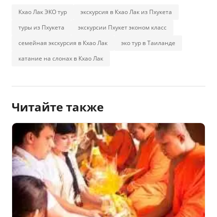
Кхао Лак ЭКО тур
экскурсия в Кхао Лак из Пхукета
туры из Пхукета
экскурсии Пхукет эконом класс
семейная экскурсия в Кхао Лак
эко тур в Таиланде
катание на слонах в Кхао Лак
Читайте также