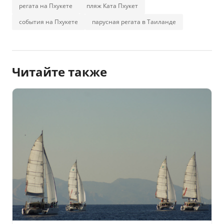
регата на Пхукете
пляж Ката Пхукет
события на Пхукете
парусная регата в Таиланде
Читайте также