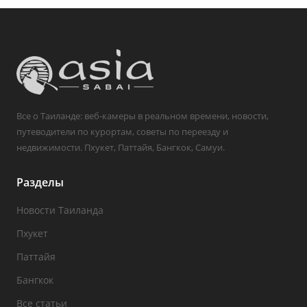
Все о Таиланде: веб-камеры в реальном времени, новости,
путеводители по курортам, советы по переезду и
недвижимости. Пхукет, Паттайя, Бангкок, Самуи.
Разделы
Новости Таиланда
Пхукет
Паттайя
Бангкок
Все статьи