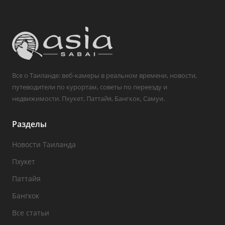
Все о Таиланде: веб-камеры в реальном времени, новости,
путеводители по курортам, советы по переезду и
недвижимости. Пхукет, Паттайя, Бангкок, Самуи.
Разделы
Новости Таиланда
Пхукет
Паттайя
Бангкок
Все статьи