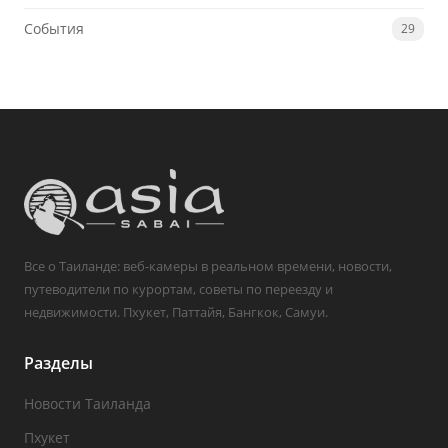
События
29
Все о Таиланде: веб-камеры в реальном времени, новости,
путеводители по курортам, советы по переезду и
недвижимости. Пхукет, Паттайя, Бангкок, Самуи.
Разделы
Новости Таиланда
Пхукет