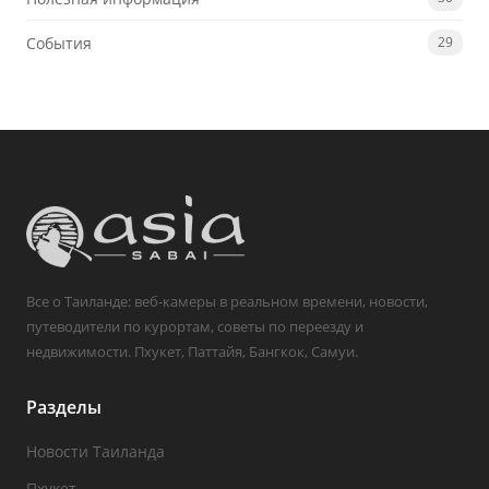
События
29
Все о Таиланде: веб-камеры в реальном времени, новости,
путеводители по курортам, советы по переезду и
недвижимости. Пхукет, Паттайя, Бангкок, Самуи.
Разделы
Новости Таиланда
Пхукет