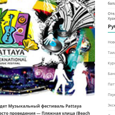
бал
Оте
Хуа
Ру
Нов
Таи
Кур
Бан
Пат
Пху
Экс
ойдет Музыкальный фестиваль Pattaya
есто проведения — Пляжная улица (Beach