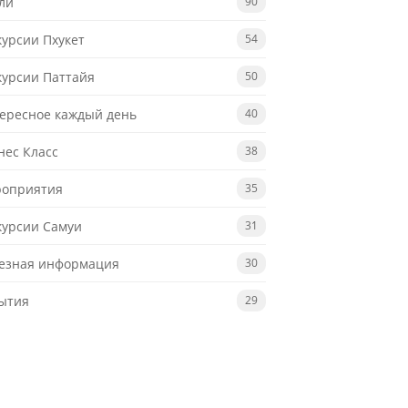
ли
90
курсии Пхукет
54
курсии Паттайя
50
ересное каждый день
40
нес Класс
38
оприятия
35
курсии Самуи
31
езная информация
30
ытия
29