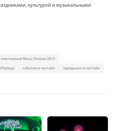
раздниками, культурой и музыкальными
 International Music Festival 2013
 Pattaya
события в паттайе
праздники в паттайе