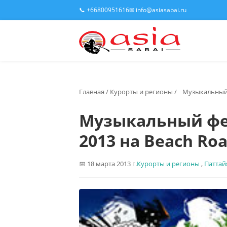
📞 +66800951616
✉ info@asiasabai.ru
Главная
/
Курорты и регионы
/
Музыкальный 
Музыкальный фе
2013 на Beach Ro
18 марта 2013 г.
Курорты и регионы
,
Паттай