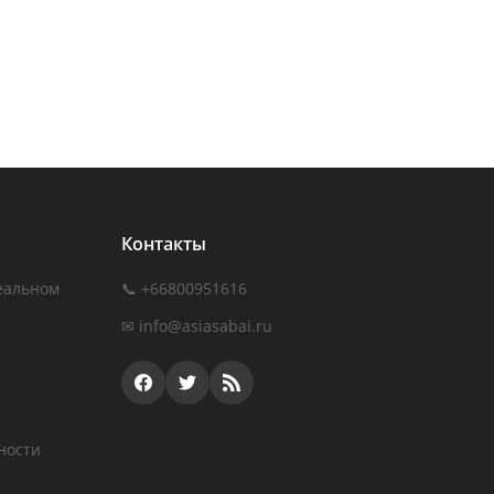
Контакты
еальном
📞 +66800951616
✉
info@asiasabai.ru
ности