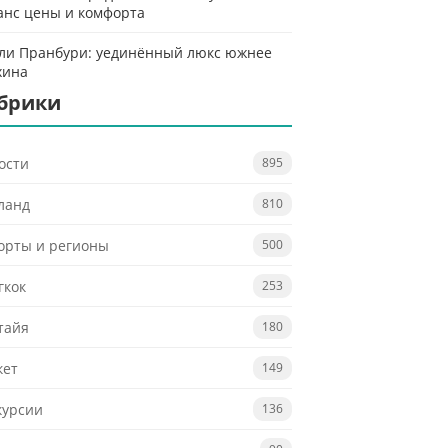
анс цены и комфорта
ли Пранбури: уединённый люкс южнее
хина
брики
ости
895
ланд
810
орты и регионы
500
гкок
253
тайя
180
кет
149
курсии
136