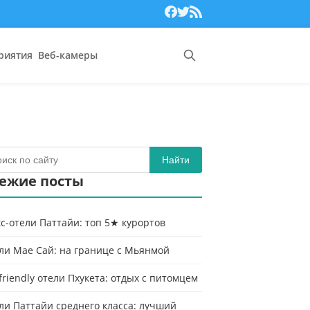
риятия
Веб-камеры
Найти
ежие посты
с-отели Паттайи: топ 5★ курортов
ли Мае Сай: на границе с Мьянмой
-friendly отели Пхукета: отдых с питомцем
ли Паттайи среднего класса: лучший