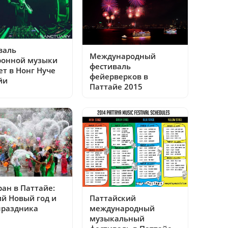
валь
Международный
ронной музыки
фестиваль
т в Нонг Нуче
фейерверков в
йи
Паттайе 2015
ан в Паттайе:
ий Новый год и
Паттайский
праздника
международный
музыкальный