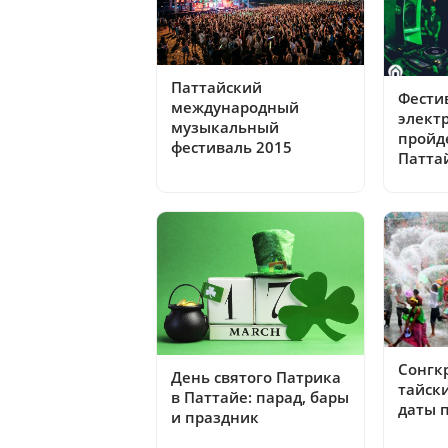
Паттайский
Фести
международный
элект
музыкальный
пройде
фестиваль 2015
Патта
Сонгкр
День святого Патрика
тайск
в Паттайе: парад, бары
даты 
и праздник