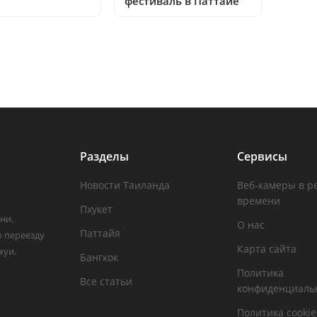
фестиваль в Паттайе
Разделы
Сервисы
Новости Таиланда
Веб-камеры в р
времени
Пхукет
ни,
О нас
Паттайя
о переезду
Карта сайта
муи.
Бангкок
Политика
Все статьи
конфиденциаль
Политика cookie