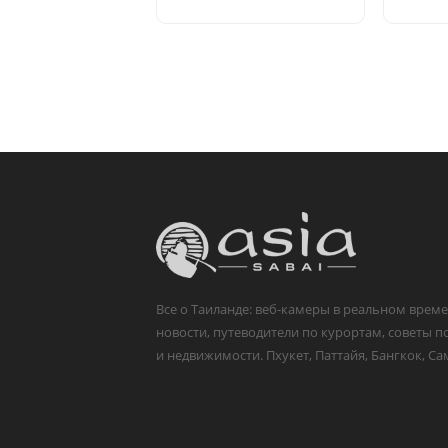
Все о Таиланде: веб-камеры в реальном време
новости, путеводители по курортам, советы п
и недвижимости. Пхукет, Паттайя, Бангкок, Са