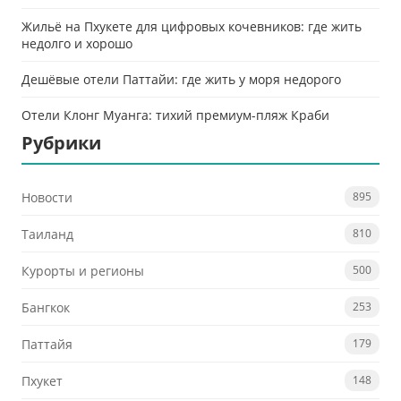
Жильё на Пхукете для цифровых кочевников: где жить
недолго и хорошо
Дешёвые отели Паттайи: где жить у моря недорого
Отели Клонг Муанга: тихий премиум-пляж Краби
Рубрики
Новости
895
Таиланд
810
Курорты и регионы
500
Бангкок
253
Паттайя
179
Пхукет
148