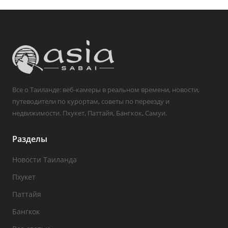
Все о Таиланде: веб-камеры в реальном времени, новости,
путеводители по курортам, советы по переезду и
недвижимости. Пхукет, Паттайя, Бангкок, Самуи.
Разделы
Новости Таиланда
Пхукет
Паттайя
Бангкок