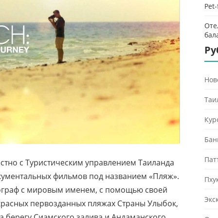
Pet
Оте
бал
Ру
Нов
Таи
Кур
Бан
Пат
естно с Туристическим управлением Таиланда
кументальных фильмов под названием «Пляж».
Пху
ограф с мировым именем, с помощью своей
Экс
красных первозданных пляжах Страны Улыбок,
на берегу Сиамского залива и Андаманского