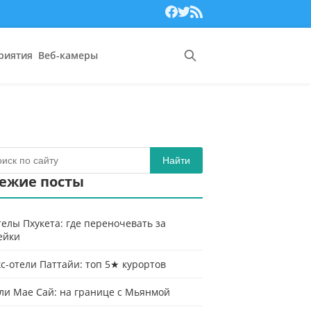
риятия
Веб-камеры
Найти
ежие посты
телы Пхукета: где переночевать за
ейки
с-отели Паттайи: топ 5★ курортов
ли Мае Сай: на границе с Мьянмой