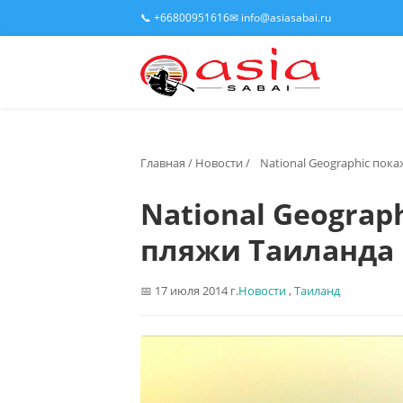
📞 +66800951616
✉ info@asiasabai.ru
Главная
/
Новости
/
National Geographic пок
National Geogra
пляжи Таиланда
17 июля 2014 г.
Новости
,
Таиланд