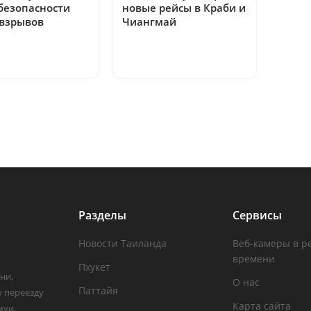
безопасности
новые рейсы в Краби и
 взрывов
Чиангмай
Разделы
Сервисы
Новости Таиланда
Веб-камеры в р
времени
Пхукет
ни,
О нас
Паттайя
о переезду
Карта сайта
муи.