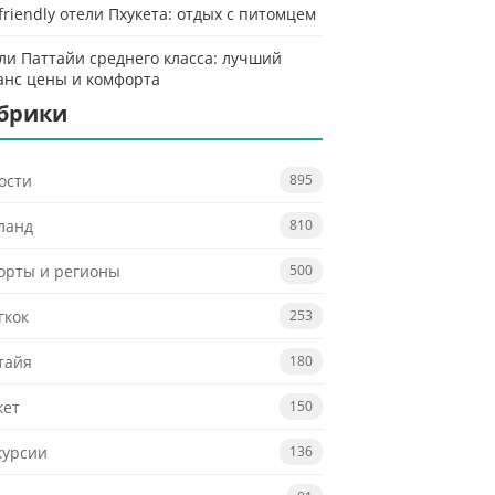
-friendly отели Пхукета: отдых с питомцем
ли Паттайи среднего класса: лучший
анс цены и комфорта
брики
ости
895
ланд
810
орты и регионы
500
гкок
253
тайя
180
кет
150
курсии
136