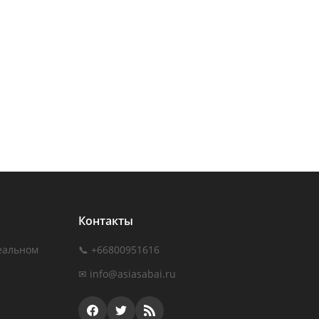
Контакты
еальном
📞 +66800951616
✉
info@asiasabai.ru