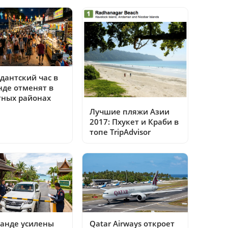
дантский час в
нде отменят в
тных районах
Лучшие пляжи Азии
2017: Пхукет и Краби в
топе TripAdvisor
ланде усилены
Qatar Airways откроет