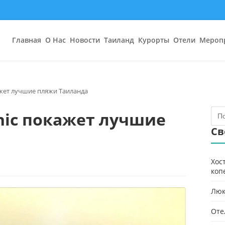
Главная
О Нас
Новости
Таиланд
Курорты
Отели
Мероп
ажет лучшие пляжи Таиланда
phic покажет лучшие
Св
Хос
коп
Люк
Оте