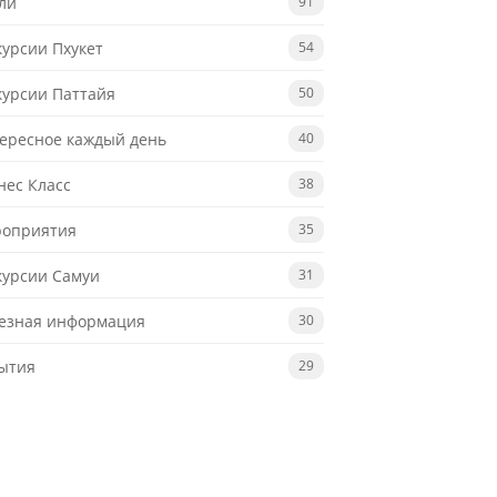
ли
91
курсии Пхукет
54
курсии Паттайя
50
ересное каждый день
40
нес Класс
38
оприятия
35
курсии Самуи
31
езная информация
30
ытия
29