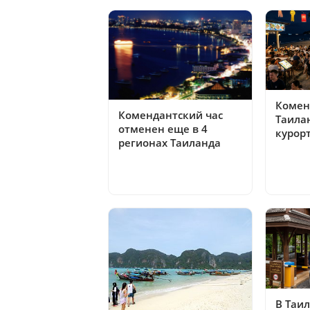
Комен
Комендантский час
Таила
отменен еще в 4
курор
регионах Таиланда
В Таи