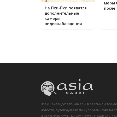
меры 
На Пхи-Пхи появятся
после
дополнительные
камеры
видеонаблюдения
Все о Таиланде: веб-камеры в реальном време
новости, путеводители по курортам, советы п
и недвижимости. Пхукет, Паттайя, Бангкок, Са