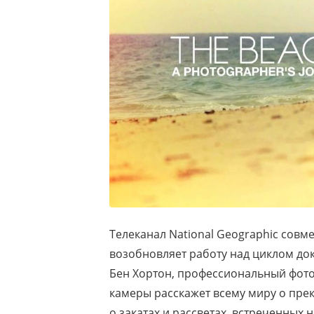
Телеканал National Geographic совм
возобновляет работу над циклом до
Бен Хортон, профессиональный фот
камеры расскажет всему миру о пре
о закатах и рассветах, встреченных 