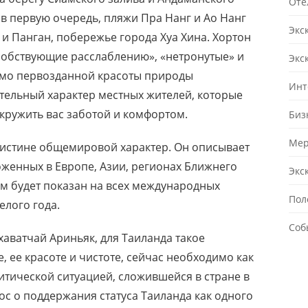
Оте
 в первую очередь, пляжи Пра Нанг и Ао Нанг
Экс
 и Панган, побережье города Хуа Хина. Хортон
собствующие расслаблению», «нетронутые» и
Экс
имо первозданной красоты природы
Инт
ительный характер местных жителей, которые
кружить вас заботой и комфортом.
Биз
Мер
оистине общемировой характер. Он описывает
оженных в Европе, Азии, регионах Ближнего
Экс
м будет показан на всех международных
Пол
елого года.
Соб
хаватчай Ариньяк, для Таиланда такое
, ее красоте и чистоте, сейчас необходимо как
литической ситуацией, сложившейся в стране в
ос о поддержания статуса Таиланда как одного