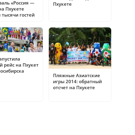
валь «Россия —
Пхукете
на Пхукете
 тысячи гостей
запустила
й рейс на Пхукет
восибирска
Пляжные Азиатские
игры 2014: обратный
отсчет на Пхукете