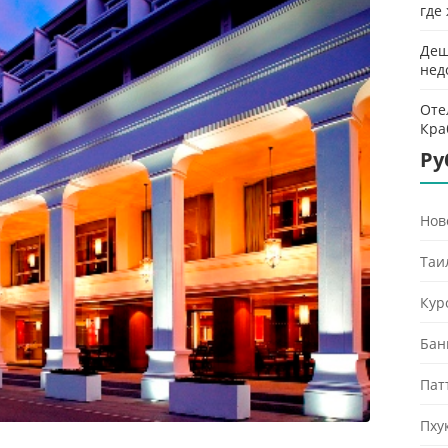
где
Деш
нед
Оте
Кра
Ру
Нов
Таи
Кур
Бан
Пат
Пху