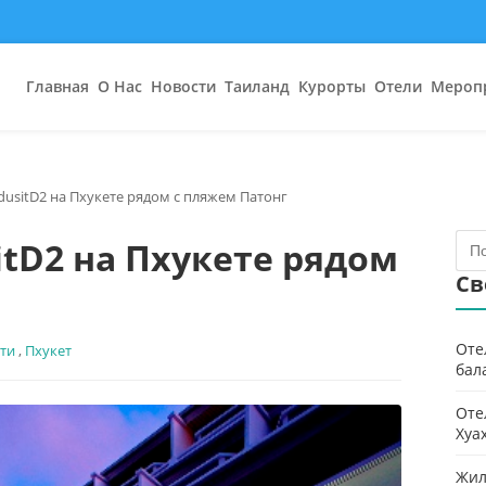
Главная
О Нас
Новости
Таиланд
Курорты
Отели
Мероп
dusitD2 на Пхукете рядом с пляжем Патонг
itD2 на Пхукете рядом
Св
Оте
ти
,
Пхукет
бал
Оте
Хуа
Жил