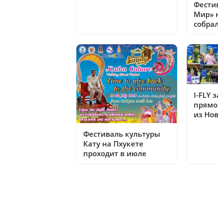
Фести
Мир» 
собрал
I-FLY 
прямо
из Но
Фестиваль культуры
Кату на Пхукете
проходит в июле