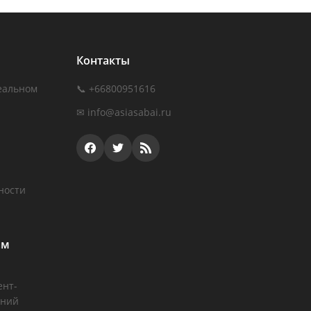
Контакты
еальном
📞 +66800951616
✉
info@asiasabai.ru
ности
ам
ент-
аний