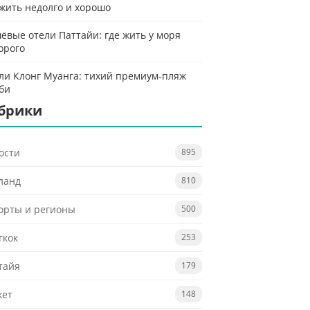
 жить недолго и хорошо
ёвые отели Паттайи: где жить у моря
орого
ли Клонг Муанга: тихий премиум-пляж
би
брики
ости
895
ланд
810
орты и регионы
500
гкок
253
тайя
179
кет
148