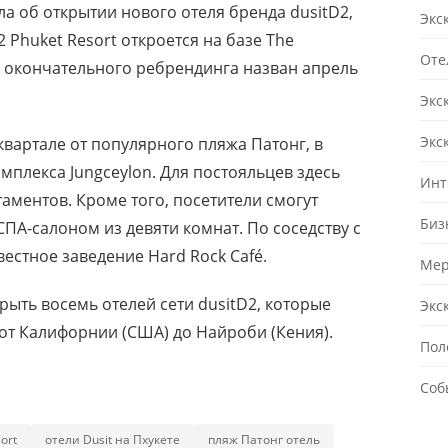
ла об открытии нового отеля бренда dusitD2,
Экс
2 Phuket Resort откроется на базе The
Оте
ой окончательного ребрендинга назван апрель
Экс
Экс
 квартале от популярного пляжа Патонг, в
мплекса Jungceylon. Для постояльцев здесь
Инт
аментов. Кроме того, посетители смогут
Биз
ПА-салоном из девяти комнат. По соседству с
естное заведение Hard Rock Café.
Мер
рыть восемь отелей сети dusitD2, которые
Экс
 от Калифорнии (США) до Найроби (Кения).
Пол
Соб
ort
отели Dusit на Пхукете
пляж Патонг отель