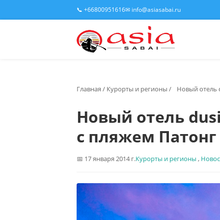
📞 +66800951616
✉ info@asiasabai.ru
Главная
/
Курорты и регионы
/
Новый отель 
Новый отель dus
с пляжем Патонг
17 января 2014 г.
Курорты и регионы
,
Новос