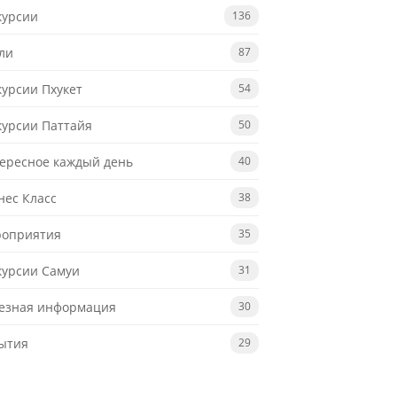
курсии
136
ли
87
курсии Пхукет
54
курсии Паттайя
50
ересное каждый день
40
нес Класс
38
оприятия
35
курсии Самуи
31
езная информация
30
ытия
29