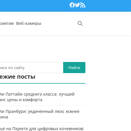
риятия
Веб-камеры
Найти
ежие посты
ли Паттайи среднего класса: лучший
анс цены и комфорта
ли Пранбури: уединённый люкс южнее
хина
ьё на Пхукете для цифровых кочевников: