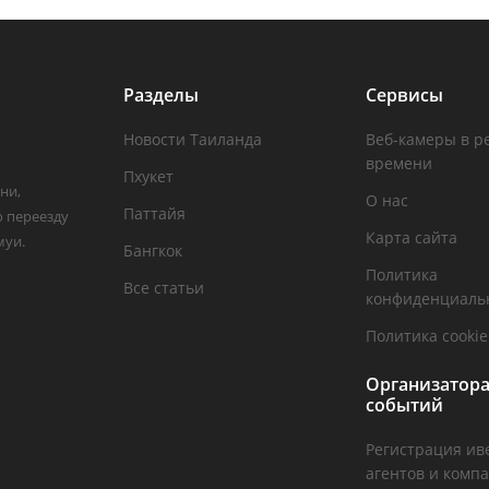
Разделы
Сервисы
Новости Таиланда
Веб-камеры в р
времени
Пхукет
ни,
О нас
Паттайя
о переезду
Карта сайта
муи.
Бангкок
Политика
Все статьи
конфиденциаль
Политика cookie
Организатор
событий
Регистрация ив
агентов и комп