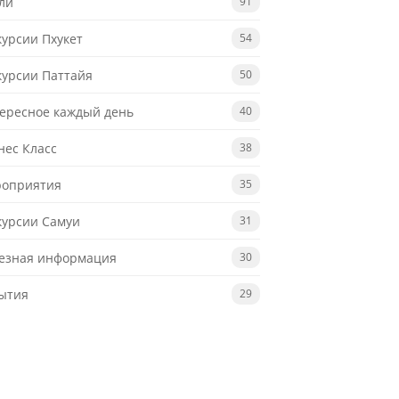
ли
91
курсии Пхукет
54
курсии Паттайя
50
ересное каждый день
40
нес Класс
38
оприятия
35
курсии Самуи
31
езная информация
30
ытия
29