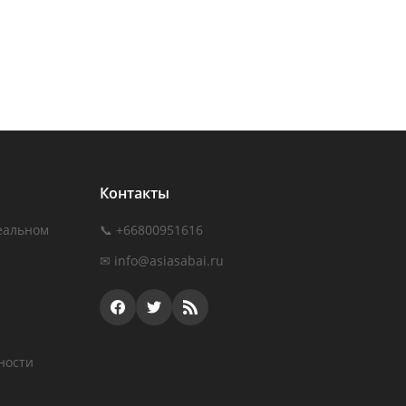
Контакты
еальном
📞 +66800951616
✉
info@asiasabai.ru
ности