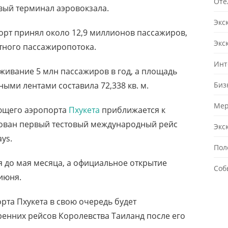
Оте
вый терминал аэровокзала.
Экс
рт принял около 12,9 миллионов пассажиров,
Экс
етного пассажиропотока.
Инт
живание 5 млн пассажиров в год, а площадь
Биз
ыми лентами составила 72,338 кв. м.
Мер
ющего аэропорта
Пхукета
приближается к
ован первый тестовый международный рейс
Экс
ys.
Пол
я до мая месяца, а официальное открытие
Соб
июня.
та Пхукета в свою очередь будет
ренних рейсов Королевства Таиланд после его