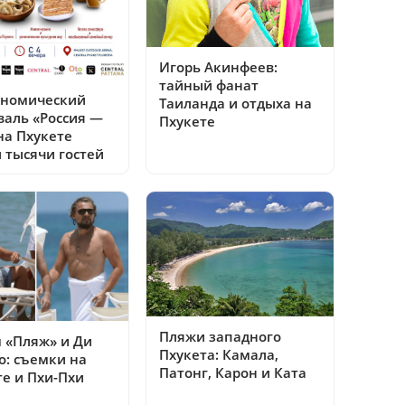
Игорь Акинфеев:
тайный фанат
ономический
Таиланда и отдыха на
валь «Россия —
Пхукете
на Пхукете
 тысячи гостей
Пляжи западного
 «Пляж» и Ди
Пхукета: Камала,
о: съемки на
Патонг, Карон и Ката
те и Пхи-Пхи