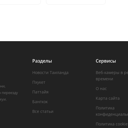
Разделы
Сервисы
Новости Таиланда
Веб-камеры в р
времени
Пхукет
ни,
О нас
Паттайя
о переезду
Карта сайта
муи.
Бангкок
Политика
Все статьи
конфиденциаль
Политика cookie