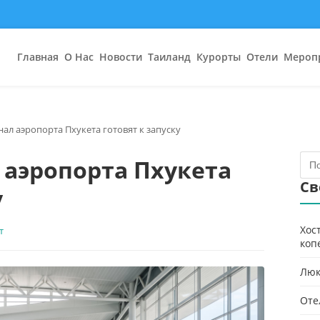
Главная
О Нас
Новости
Таиланд
Курорты
Отели
Мероп
ал аэропорта Пхукета готовят к запуску
аэропорта Пхукета
Св
у
Хос
т
коп
Люк
Оте