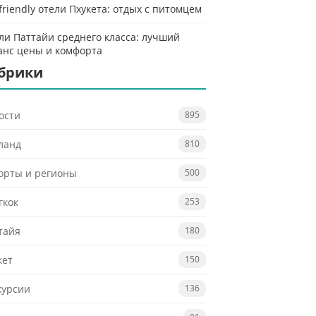
-friendly отели Пхукета: отдых с питомцем
ли Паттайи среднего класса: лучший
анс цены и комфорта
брики
ости
895
ланд
810
орты и регионы
500
гкок
253
тайя
180
кет
150
курсии
136