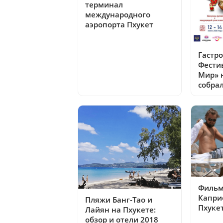
терминал
международного
аэропорта Пхукет
Гастр
Фести
Мир» 
собрал
Фильм
Капри
Пляжи Банг-Тао и
Пхуке
Лайян на Пхукете:
обзор и отели 2018