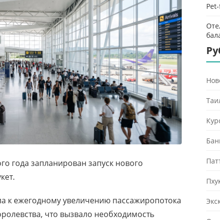
Pet
Оте
бал
Ру
Нов
Таи
Кур
Бан
Пат
того года запланирован запуск нового
кет.
Пху
а к ежегодному увеличению пассажиропотока
Экс
оролевства, что вызвало необходимость