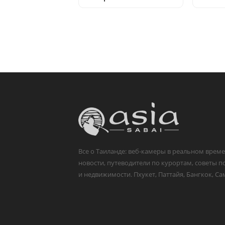
Все о Таиланде: веб-камеры в реальном време
новости, путеводители по курортам, советы п
и недвижимости. Пхукет, Паттайя, Бангкок, Са