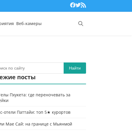
риятия
Веб-камеры
Найти
ежие посты
телы Пхукета: где переночевать за
ейки
с-отели Паттайи: топ 5★ курортов
ли Мае Сай: на границе с Мьянмой