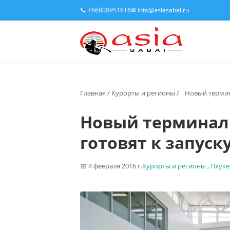
📞 +66800951616
✉ info@asiasabai.ru
Главная
/
Курорты и регионы
/
Новый термин
Новый терминал 
готовят к запуск
4 февраля 2016 г.
Курорты и регионы
,
Пхуке