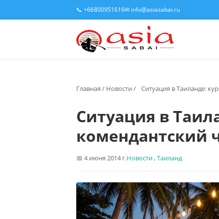
📞 +66800951616
✉ info@asiasabai.ru
Главная
/
Новости
/
Ситуация в Таиланде: ку
Ситуация в Таил
комендантский 
4 июня 2014 г.
Новости
,
Таиланд