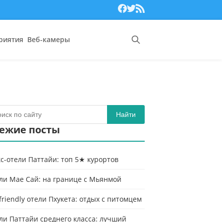
риятия
Веб-камеры
Найти
ежие посты
с-отели Паттайи: топ 5★ курортов
ли Мае Сай: на границе с Мьянмой
-friendly отели Пхукета: отдых с питомцем
ли Паттайи среднего класса: лучший