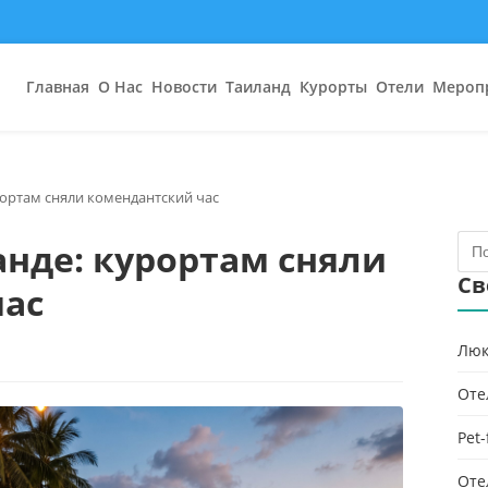
Главная
О Нас
Новости
Таиланд
Курорты
Отели
Мероп
рортам сняли комендантский час
анде: курортам сняли
Св
час
Люк
Оте
Pet
Оте