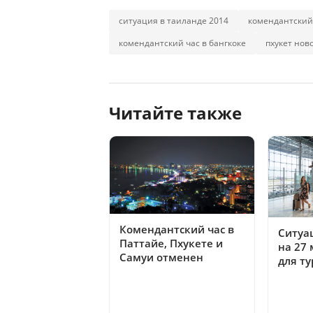
ситуация в таиланде 2014
комендантский 
комендантский час в бангкоке
пхукет нов
Читайте также
Комендантский час в
Ситуа
Паттайе, Пхукете и
на 27 
Самуи отменен
для ту