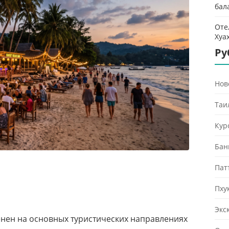
бал
Оте
Хуа
Ру
Нов
Таи
Кур
Бан
Пат
Пху
Экс
менен на основных туристических направлениях