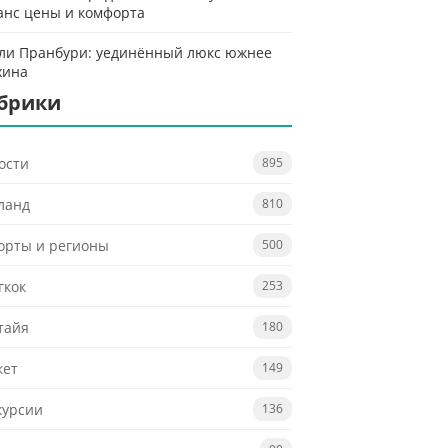
анс цены и комфорта
ли Пранбури: уединённый люкс южнее
хина
брики
ости
895
ланд
810
орты и регионы
500
гкок
253
тайя
180
кет
149
курсии
136