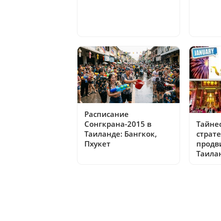
Расписание
Тайнес
Сонгкрана-2015 в
страт
Таиланде: Бангкок,
продв
Пхукет
Таила