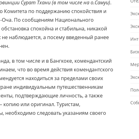
Оте
овинции Сурат Тхани (в том числе на о.Самуи)
.
о Комитета по поддержанию спокойствия и
Экс
н-Оча. По сообщениям Национального
Экс
х обстановка спокойна и стабильна, никакой
 не наблюдается, а посему введенный ранее
Инт
нен.
Биз
нда, в том числе и в Бангкоке, комендантский
Мер
инаем, что во время действия комендантского
Экс
комендуется находиться за пределами своих
стране индивидуальным путешественникам
Пол
менты, подтверждающие личность, а также
Соб
 копию или оригинал. Туристам,
ы, необходимо следовать указаниям своего