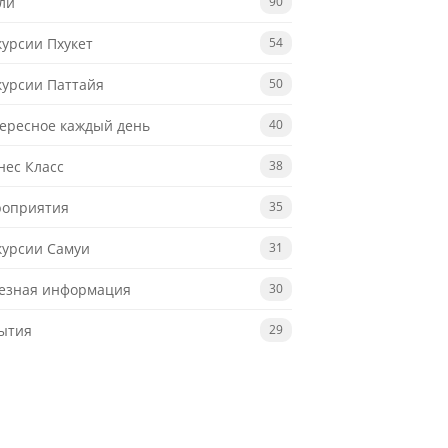
ли
90
курсии Пхукет
54
курсии Паттайя
50
ересное каждый день
40
нес Класс
38
оприятия
35
курсии Самуи
31
езная информация
30
ытия
29