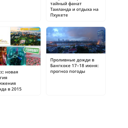
тайный фанат
Таиланда и отдыха на
Пхукете
Проливные дожди в
Бангкоке 17–18 июня:
прогноз погоды
с: новая
егия
ижения
нда в 2015