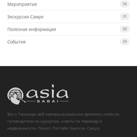
Мероприятия
36
Экскурсии Самуи
31
Полезная информация
30
События
29
Все о Таиланде: веб-камеры в реальном времени, новости,
путеводители по курортам, советы по переезду и
недвижимости. Пхукет, Паттайя, Бангкок, Самуи.