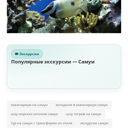
🎟 Экскурсии
Популярные экскурсии — Самуи
океанариум на самуи
экскурсия в океанариум самуи
шоу морских котиков самуи
шоу тигров на самуи
тур на самуи с трансфером из отеля
экскурсии самуи