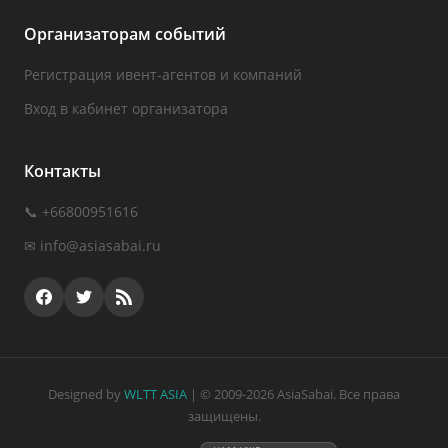
Организаторам событий
Регистрация ивент-агентов и компаний
Вход в кабинет организатора
Контакты
📞 +66800951616
✉
info@asiasabai.ru
Designed by
WLTT ASIA
| © 2009-2026 AsiaSabai. Все права
защищены.