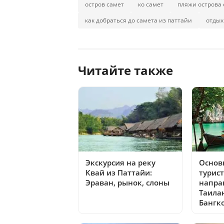
остров самет
ко самет
пляжи острова 
как добраться до самета из паттайи
отдых
Читайте также
Экскурсия на реку
Основ
Квай из Паттайи:
турис
Эраван, рынок, слоны
напра
Таилан
Бангк