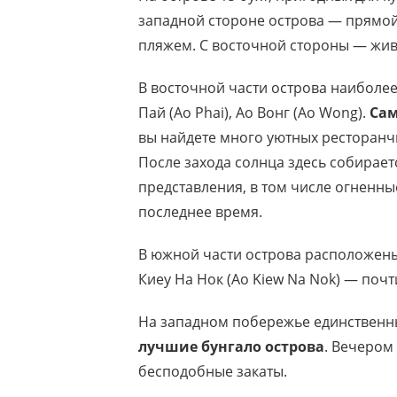
западной стороне острова — прямой
пляжем. С восточной стороны — жи
В восточной части острова наиболее 
Пай (Ao Phai), Ао Вонг (Ao Wong).
Сам
вы найдете много уютных ресторанч
После захода солнца здесь собирае
представления, в том числе огненн
последнее время.
В южной части острова расположены п
Киеу На Нок (Ao Kiew Na Nok) — поч
На западном побережье единствен
лучшие бунгало острова
. Вечером
бесподобные закаты.