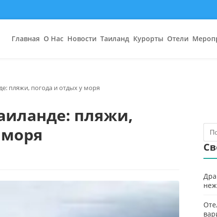
Главная
О Нас
Новости
Таиланд
Курорты
Отели
Мероп
де: пляжи, погода и отдых у моря
Таиланде: пляжи,
 моря
Св
Дра
неж
Оте
вар