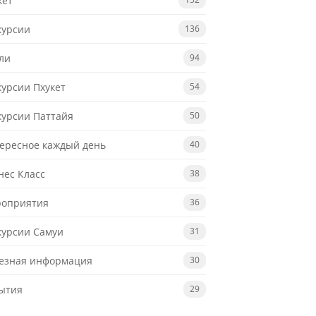
кет
курсии
136
ли
94
курсии Пхукет
54
курсии Паттайя
50
ересное каждый день
40
нес Класс
38
оприятия
36
курсии Самуи
31
езная информация
30
ытия
29