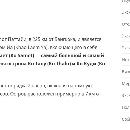
Пху
Экс
Оте
Экс
 от Паттайи, в 225 км от Бангкока, и является
эм Йа (Khao Laem Ya), включающего в себя
Экс
мет (Ko Samet) — самый большой и самый
Инт
 острова Ко Талу (Ko Thalu) и Ко Куди (Ko
Биз
Мер
ает порядка 2 часов, включая паромную
асов. Остров расположен примерно в 7 км от
Экс
Пол
Соб