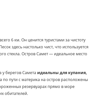
сего 6 км. Он ценится туристами за чистоту
есок здесь настолько чист, что используется
го стекла. Остров Самет — идеальное место
 у берегов Самета
идеальны для купания,
 а по пути с материка на остров расположены
гороженных резервуарах прямо в море
х обитателей.