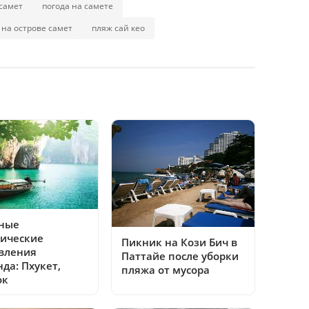
самет
погода на самете
 на острове самет
пляж сай кео
ные
тические
Пикник на Кози Бич в
вления
Паттайе после уборки
да: Пхукет,
пляжа от мусора
ок