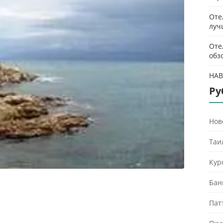
Оте
луч
Оте
обз
HAB
Ру
Нов
Таи
Кур
Бан
Пат