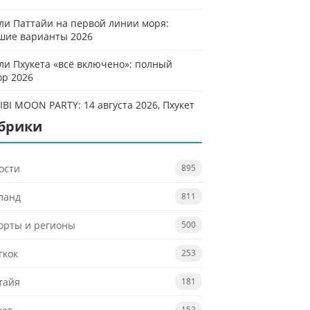
ли Паттайи на первой линии моря:
шие варианты 2026
ли Пхукета «всё включено»: полный
ор 2026
IBI MOON PARTY: 14 августа 2026, Пхукет
брики
ости
895
ланд
811
орты и регионы
500
гкок
253
тайя
181
152