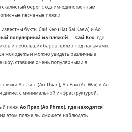
 скалистый берег с одним-единственным
вописные песчаные пляжи.
известны бухты Сай Кео (Hat Sai Kaew) и Ао
ый популярный из пляжей — Сай Кео
, где
иков и небольших баров прямо под пальмами.
тся молодежь и можно увидеть различные
ые шоу, ставшие очень популярными в
ляжи Ао Тьян (Ao Thian), Ао Ваи (Ao Wai) и Ао
ти дикие, с минимальной инфраструктурой.
ный пляж
Ао Прао (Ao Phrao), где находятся
 на этом пляже вы сможете наблюдать