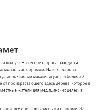
амет
ую и южную. На севере острова находится
, монастырь с храмом. На юге острова —
 длиннохвостые макаки, игуаны и более 20
е от произрастающего здесь дерева, которое в
 местные жители для медицинских целей, а
купания, все они с прекрасными пляжами. На