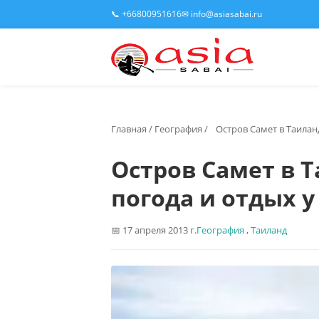
📞 +66800951616
✉ info@asiasabai.ru
Главная
/
География
/
Остров Самет в Таилан
Остров Самет в 
погода и отдых у
17 апреля 2013 г.
География
,
Таиланд