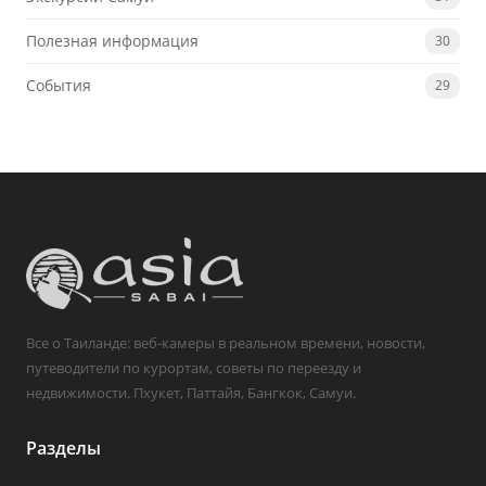
Полезная информация
30
События
29
Все о Таиланде: веб-камеры в реальном времени, новости,
путеводители по курортам, советы по переезду и
недвижимости. Пхукет, Паттайя, Бангкок, Самуи.
Разделы