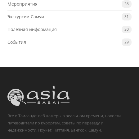
Мероприятия
36
Экскурсии Самуи
31
Полезная информация
30
События
29
Все о Таиланде: веб-камеры в реальном времени, новости,
путеводители по курортам, советы по переезду и
недвижимости. Пхукет, Паттайя, Бангкок, Самуи.