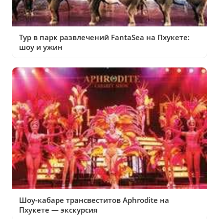
Тур в парк развлечений FantaSea на Пхукете:
шоу и ужин
Шоу-кабаре трансвеститов Aphrodite на
Пхукете — экскурсия