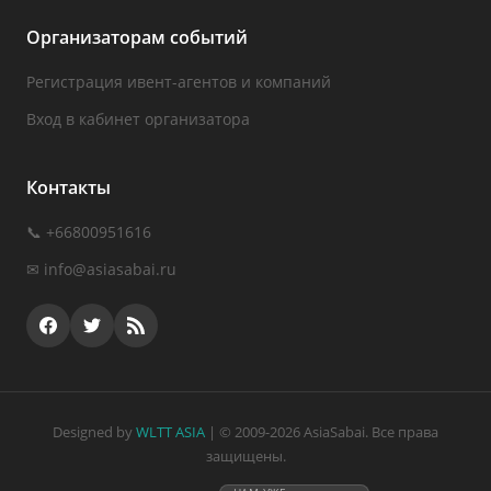
Организаторам событий
Регистрация ивент-агентов и компаний
Вход в кабинет организатора
Контакты
📞 +66800951616
✉
info@asiasabai.ru
Designed by
WLTT ASIA
| © 2009-2026 AsiaSabai. Все права
защищены.