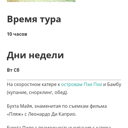
Время тура
10 часов
Дни недели
Вт Сб
На скоростном катере к
островам Пхи Пхи
и Бамбу
(купание, снорклинг, обед).
Бухта Майя, знаменитая по съемкам фильма
«Пляж» с Леонардо Ди Каприо.
Бухкта Пиле с возможностью купания с катера.