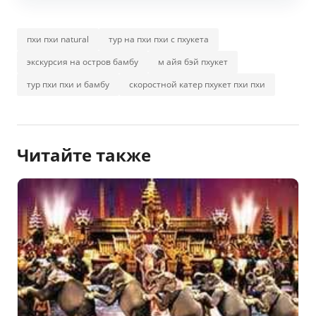
пхи пхи natural
тур на пхи пхи с пхукета
экскурсия на остров бамбу
м айя бэй пхукет
тур пхи пхи и бамбу
скоростной катер пхукет пхи пхи
Читайте также