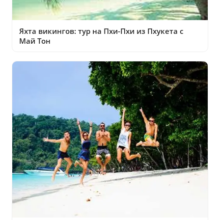
Яхта викингов: тур на Пхи-Пхи из Пхукета с
Май Тон