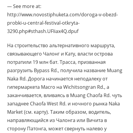
— See more at:
http://www.novostiphuketa.com/doroga-v-obezd-
probki-u-central-festival-otkryta-
3290.php#sthash.UFIiax4Q.dpuf
На строительство альтернативного маршрута,
связывающего Чалонг и Кату, власти острова
потратили 19 млн бат. Трасса, призванная
разгрузить Bypass Rd., получила название Muang
Naka Rd. Дорога начинается неподалеку от
гипермаркета Macro на Wichitsongran Rd., а
заканчивается, вливаясь в Muang Chaofa Rd. чуть
западнее Chaofa West Rd. и ночного рынка Naka
Market (см. карту). Таким образом, водитель,
направляющийся из Чалонга или Вичита в
сторону Патонга, может свернуть налево у