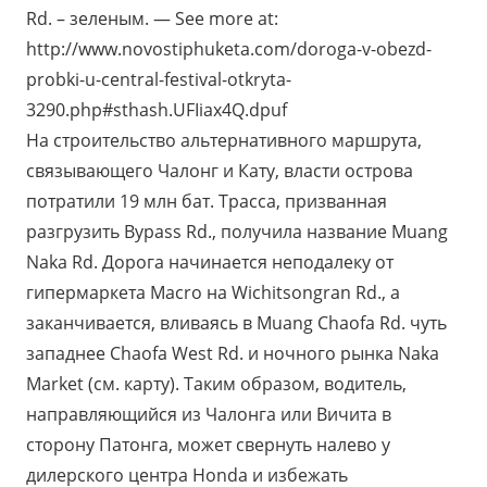
Rd. – зеленым. — See more at:
http://www.novostiphuketa.com/doroga-v-obezd-
probki-u-central-festival-otkryta-
3290.php#sthash.UFIiax4Q.dpuf
На строительство альтернативного маршрута,
связывающего Чалонг и Кату, власти острова
потратили 19 млн бат. Трасса, призванная
разгрузить Bypass Rd., получила название Muang
Naka Rd. Дорога начинается неподалеку от
гипермаркета Macro на Wichitsongran Rd., а
заканчивается, вливаясь в Muang Chaofa Rd. чуть
западнее Chaofa West Rd. и ночного рынка Naka
Market (см. карту). Таким образом, водитель,
направляющийся из Чалонга или Вичита в
сторону Патонга, может свернуть налево у
дилерского центра Honda и избежать