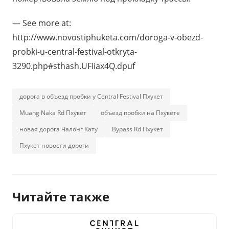
— See more at:
http://www.novostiphuketa.com/doroga-v-obezd-
probki-u-central-festival-otkryta-
3290.php#sthash.UFIiax4Q.dpuf
дорога в объезд пробки у Central Festival Пхукет
Muang Naka Rd Пхукет
объезд пробки на Пхукете
новая дорога Чалонг Кату
Bypass Rd Пхукет
Пхукет новости дороги
Читайте также