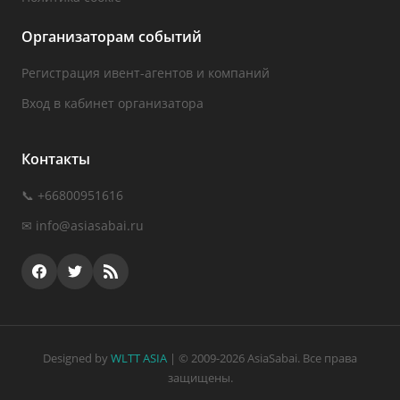
Организаторам событий
Регистрация ивент-агентов и компаний
Вход в кабинет организатора
Контакты
📞 +66800951616
✉
info@asiasabai.ru
Designed by
WLTT ASIA
| © 2009-2026 AsiaSabai. Все права
защищены.