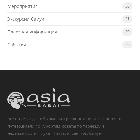
Мероприятия
36
Экскурсии Самуи
31
Полезная информация
30
События
29
Все о Таиланде: веб-камеры в реальном времени, новости,
путеводители по курортам, советы по переезду и
недвижимости. Пхукет, Паттайя, Бангкок, Самуи.