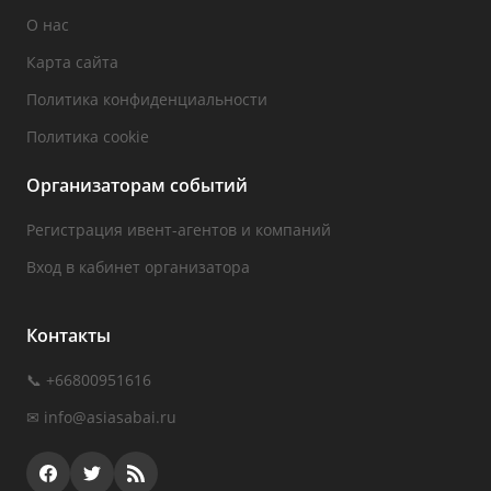
О нас
Карта сайта
Политика конфиденциальности
Политика cookie
Организаторам событий
Регистрация ивент-агентов и компаний
Вход в кабинет организатора
Контакты
📞 +66800951616
✉
info@asiasabai.ru