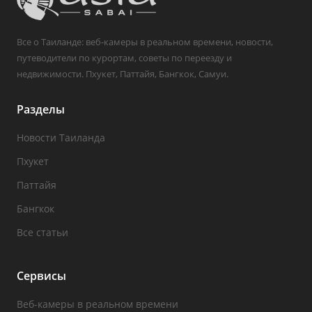
Все о Таиланде: веб-камеры в реальном времени, новости,
путеводители по курортам, советы по переезду и
недвижимости. Пхукет, Паттайя, Бангкок, Самуи.
Разделы
Новости Таиланда
Пхукет
Паттайя
Бангкок
Все статьи
Сервисы
Веб-камеры в реальном времени