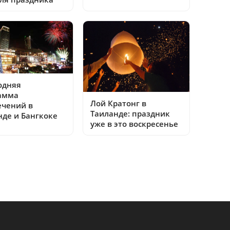
одняя
амма
Лой Кратонг в
ечений в
Таиланде: праздник
нде и Бангкоке
уже в это воскресенье