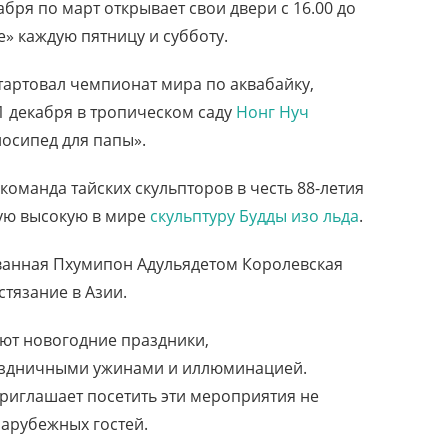
бря по март открывает свои двери с 16.00 до
е» каждую пятницу и субботу.
тартовал чемпионат мира по аквабайку,
11 декабря в тропическом саду
Нонг Нуч
осипед для папы».
команда тайских скульпторов в честь 88-летия
мую высокую в мире
скульптуру Будды изо льда
.
ованная Пхумипон Адульядетом Королевская
стязание в Азии.
туют новогодние праздники,
здничными ужинами и иллюминацией.
приглашает посетить эти мероприятия не
зарубежных гостей.