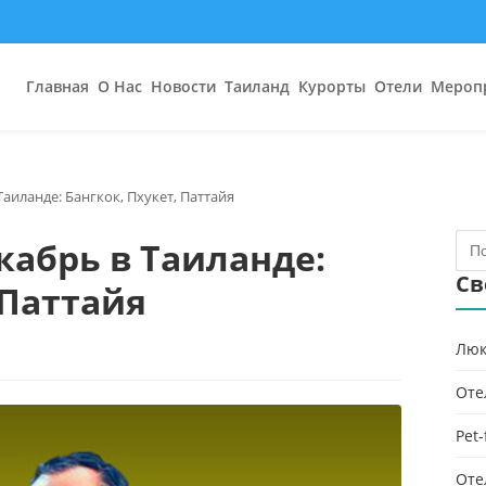
Главная
О Нас
Новости
Таиланд
Курорты
Отели
Мероп
аиланде: Бангкок, Пхукет, Паттайя
абрь в Таиланде:
Св
 Паттайя
Люк
Оте
Pet
Оте