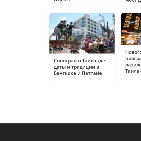
Новог
прогр
Сонгкран в Таиланде:
развл
даты и традиции в
Таила
Бангкоке и Паттайе