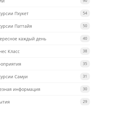
ли
90
курсии Пхукет
54
курсии Паттайя
50
ересное каждый день
40
нес Класс
38
оприятия
35
курсии Самуи
31
езная информация
30
ытия
29