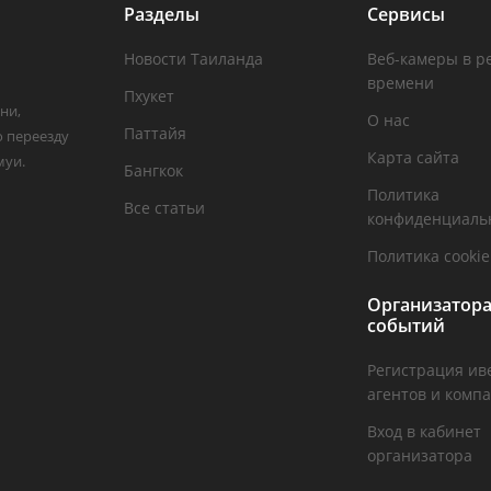
Разделы
Сервисы
Новости Таиланда
Веб-камеры в р
времени
Пхукет
ни,
О нас
Паттайя
о переезду
Карта сайта
муи.
Бангкок
Политика
Все статьи
конфиденциаль
Политика cookie
Организатор
событий
Регистрация ив
агентов и комп
Вход в кабинет
организатора