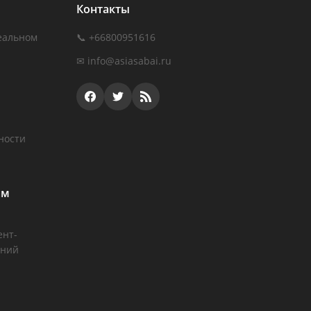
Контакты
еальном
📞 +66800951616
✉
info@asiasabai.ru
ности
ам
ент-
аний