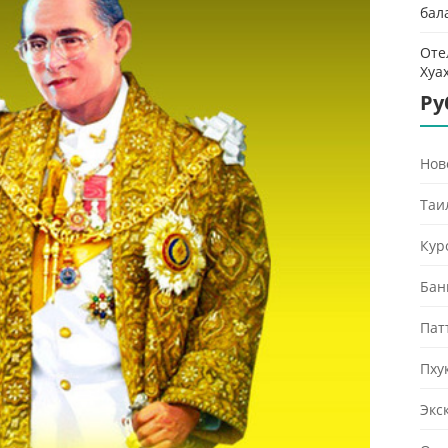
бал
Оте
Хуа
Ру
Нов
Таи
Кур
Бан
Пат
Пху
Экс