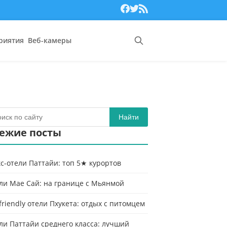
риятия
Веб-камеры
Найти
ежие посты
с-отели Паттайи: топ 5★ курортов
ли Мае Сай: на границе с Мьянмой
-friendly отели Пхукета: отдых с питомцем
ли Паттайи среднего класса: лучший