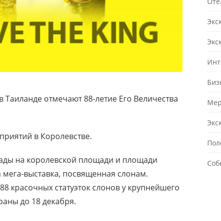
Оте
Экс
Экс
Инт
Биз
 в Таиланде отмечают 88-летие Его Величества
Мер
Экс
приятий в Королевстве.
Пол
рады на королевской площади и площади
Соб
ла мега-выставка, посвященная слонам.
 88 красочных статуэток слонов у крупнейшего
раны до 18 декабря.