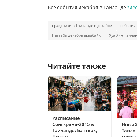
Все события декабря в Таиланде
здес
праздники в Таиланде в декабре
события 
Паттайя декабрь аквабайк
Хуа Хин Таила
Читайте также
Расписание
Сонгкрана-2015 в
Новый 
Таиланде: Бангкок,
Таила
Пхукет
мест 