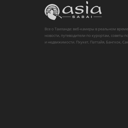
Все о Таиланде: веб-камеры в реальном време
новости, путеводители по курортам, советы п
и недвижимости. Пхукет, Паттайя, Бангкок, Са