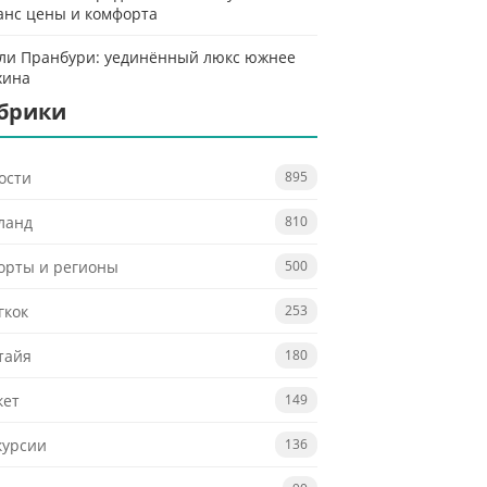
анс цены и комфорта
ли Пранбури: уединённый люкс южнее
хина
брики
ости
895
ланд
810
орты и регионы
500
гкок
253
тайя
180
кет
149
курсии
136