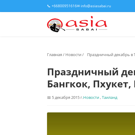
📞 +66800951616
✉ info@asiasabai.ru
Главная
/
Новости
/
Праздничный декабрь в Т
Праздничный дек
Бангкок, Пхукет,
5 декабря 2015 г.
Новости
,
Таиланд