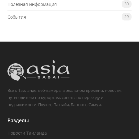
Полезная информация
30
События
29
Все о Таиланде: веб-камеры в реальном времени, новости,
путеводители по курортам, советы по переезду и
недвижимости. Пхукет, Паттайя, Бангкок, Самуи.
Разделы
Новости Таиланда