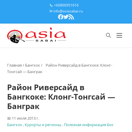
📞 +66800951616
✉ info@asiasabai.ru
Главная
/
Бангкок
/
Район Риверсайд в Бангкоке: Клонг-
Тонгсай — Банграк
Район Риверсайд в
Бангкоке: Клонг-Тонгсай —
Банграк
11 июля 2013 г.
Бангкок
,
Курорты и регионы
,
Полезная информация Бкк