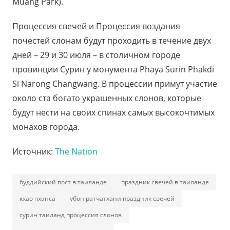
Muang Park).
Процессия свечей и Процессия воздания
почестей слонам будут проходить в течение двух
дней – 29 и 30 июля – в столичном городе
провинции Сурин у монумента Phaya Surin Phakdi
Si Narong Changwang. В процессии примут участие
около ста богато украшенных слонов, которые
будут нести на своих спинах самых высокочтимых
монахов города.
Источник:
The Nation
буддийский пост в таиланде
праздник свечей в таиланде
кхао пханса
убон ратчатхани праздник свечей
сурин таиланд процессия слонов