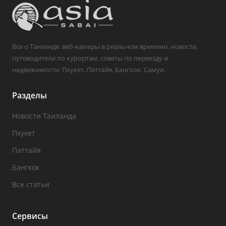
Все о Таиланде: веб-камеры в реальном времени, новости,
путеводители по курортам, советы по переезду и
недвижимости. Пхукет, Паттайя, Бангкок, Самуи.
Разделы
Новости Таиланда
Пхукет
Паттайя
Бангкок
Все статьи
Сервисы