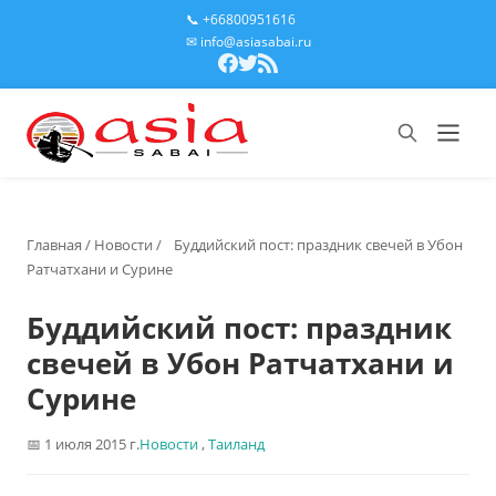
📞 +66800951616
✉ info@asiasabai.ru
Главная
/
Новости
/
Буддийский пост: праздник свечей в Убон
Ратчатхани и Сурине
Буддийский пост: праздник
свечей в Убон Ратчатхани и
Сурине
1 июля 2015 г.
Новости
,
Таиланд