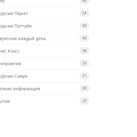
ли
90
курсии Пхукет
54
курсии Паттайя
50
ересное каждый день
40
нес Класс
38
оприятия
35
курсии Самуи
31
езная информация
30
ытия
29