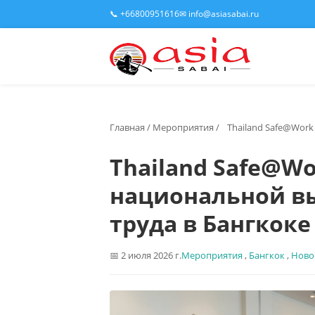
📞 +66800951616
✉ info@asiasabai.ru
Главная
/
Мероприятия
/
Thailand Safe@Work
Thailand Safe@Wo
национальной вы
труда в Бангкоке
2 июля 2026 г.
Мероприятия
,
Бангкок
,
Ново