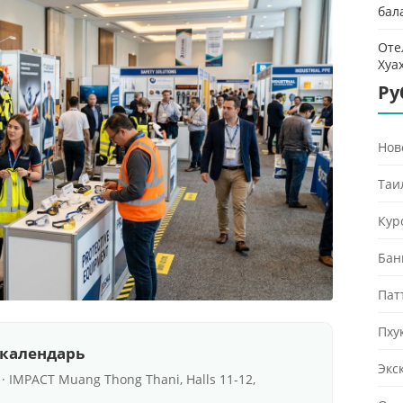
бал
Оте
Хуа
Ру
Нов
Таи
Кур
Бан
Пат
Пху
 календарь
Экс
 · IMPACT Muang Thong Thani, Halls 11-12,