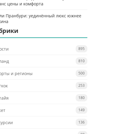
анс цены и комфорта
ли Пранбури: уединённый люкс южнее
хина
брики
ости
895
ланд
810
орты и регионы
500
гкок
253
тайя
180
кет
149
курсии
136