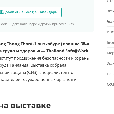
Оте
Экс
🗓
Добавить в Google Календарь
Экс
utlook, Яндекс.Календаре и других приложениях.
Инт
Биз
ang Thong Thani (Нонтхабури) прошла 38-я
 труда и здоровья — Thailand Safe@Work
Мер
ститут продвижения безопасности и охраны
Экс
руда Таиланда. Выставка собрала
ьной защиты (СИЗ), специалистов по
Пол
тавителей государственных органов и
Соб
на выставке