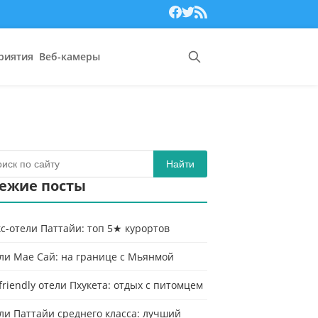
риятия
Веб-камеры
Найти
ежие посты
с-отели Паттайи: топ 5★ курортов
ли Мае Сай: на границе с Мьянмой
-friendly отели Пхукета: отдых с питомцем
ли Паттайи среднего класса: лучший