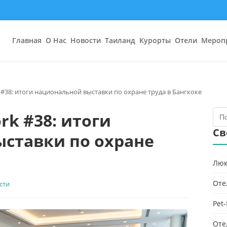
Главная
О Нас
Новости
Таиланд
Курорты
Отели
Мероп
 #38: итоги национальной выставки по охране труда в Бангкоке
rk #38: итоги
Св
ставки по охране
Люк
Оте
сти
Pet
Оте