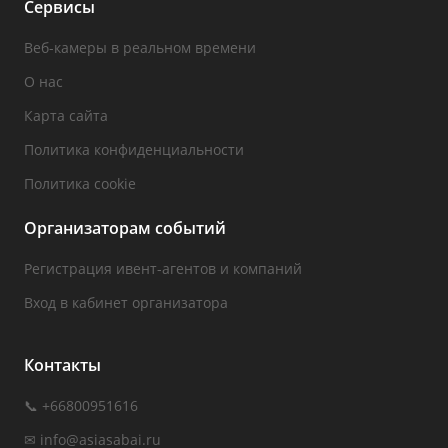
Сервисы
Веб-камеры в реальном времени
О нас
Карта сайта
Политика конфиденциальности
Политика cookie
Организаторам событий
Регистрация ивент-агентов и компаний
Вход в кабинет организатора
Контакты
📞 +66800951616
✉
info@asiasabai.ru