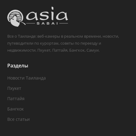
Все о Таиланде: веб-камеры в реальном времени, новости,
путеводители по курортам, советы по переезду и
недвижимости. Пхукет, Паттайя, Бангкок, Самуи.
Разделы
Новости Таиланда
Пхукет
Паттайя
Бангкок
Все статьи