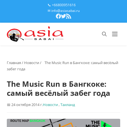
📞 +66800951616
✉ info@asiasabai.ru
Главная
/
Новости
/
The Music Run в Бангкоке: самый весёлый
забег года
The Music Run в Бангкоке:
самый весёлый забег года
24 октября 2014 г.
Новости
,
Таиланд