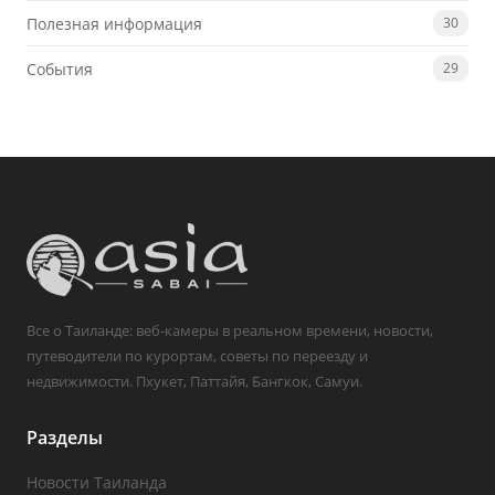
Полезная информация
30
События
29
Все о Таиланде: веб-камеры в реальном времени, новости,
путеводители по курортам, советы по переезду и
недвижимости. Пхукет, Паттайя, Бангкок, Самуи.
Разделы
Новости Таиланда