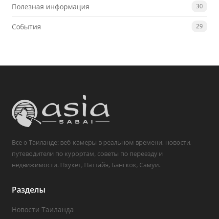
Полезная информация
30
События
29
Все о Таиланде: веб-камеры в реальном времени, новости,
путеводители по курортам, советы по переезду и
недвижимости. Пхукет, Паттайя, Бангкок, Самуи.
Разделы
Новости Таиланда