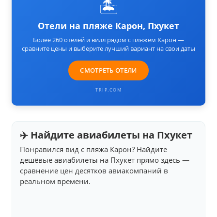
🏝️
Отели на пляже Карон, Пхукет
Более 260 отелей и вилл рядом с пляжем Карон —
сравните цены и выберите лучший вариант на свои даты
СМОТРЕТЬ ОТЕЛИ
TRIP.COM
✈️ Найдите авиабилеты на Пхукет
Понравился вид с пляжа Карон? Найдите
дешёвые авиабилеты на Пхукет прямо здесь —
сравнение цен десятков авиакомпаний в
реальном времени.